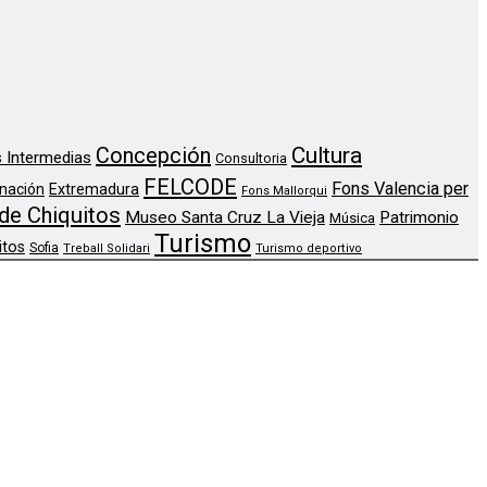
Concepción
Cultura
 Intermedias
Consultoria
FELCODE
Fons Valencia per
nación
Extremadura
Fons Mallorqui
de Chiquitos
Museo Santa Cruz La Vieja
Patrimonio
Música
Turismo
itos
Sofia
Treball Solidari
Turismo deportivo