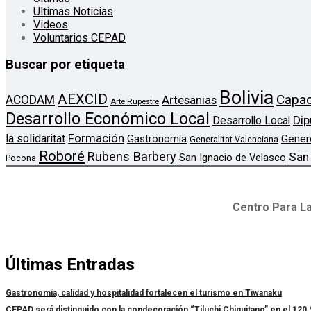
Ultimas Noticias
Videos
Voluntarios CEPAD
Buscar por etiqueta
Bolivia
AEXCID
Capac
ACODAM
Artesanias
Arte Rupestre
Desarrollo Económico Local
Dip
Desarrollo Local
Formación
la solidaritat
Gener
Gastronomía
Generalitat Valenciana
Roboré
Rubens Barbery
San
San Ignacio de Velasco
Pocona
Centro Para La
Últimas Entradas
Gastronomía, calidad y hospitalidad fortalecen el turismo en Tiwanaku
CEPAD será distinguido con la condecoración “Tiluchi Chiquitano” en el 120.