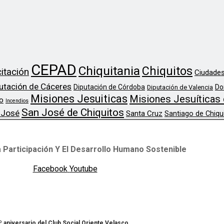
CEPAD
Chiquitania
Chiquitos
itación
Ciudades
utación de Cáceres
Diputación de Córdoba
Do
Diputación de Valencia
Misiones Jesuiticas
Misiones Jesuíticas 
o
Incendios
San José de Chiquitos
 José
Santa Cruz
Santiago de Chiqu
 Participación Y El Desarrollo Humano Sostenible
Facebook
Youtube
º aniversario del Club Social Oriente Velasco