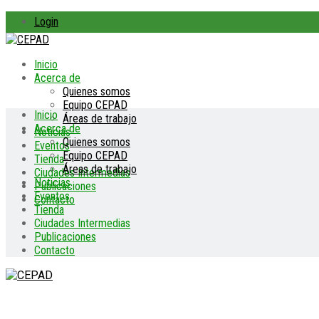
Login
Inicio
Acerca de
Quienes somos
Equipo CEPAD
Inicio
Áreas de trabajo
Acerca de
Noticias
Quienes somos
Eventos
Equipo CEPAD
Tienda
Áreas de trabajo
Ciudades Intermedias
Noticias
Publicaciones
Eventos
Contacto
Tienda
Ciudades Intermedias
Publicaciones
Contacto