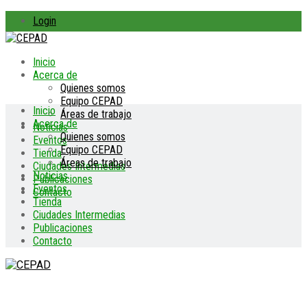
Login
Inicio
Acerca de
Quienes somos
Equipo CEPAD
Inicio
Áreas de trabajo
Acerca de
Noticias
Quienes somos
Eventos
Equipo CEPAD
Tienda
Áreas de trabajo
Ciudades Intermedias
Noticias
Publicaciones
Eventos
Contacto
Tienda
Ciudades Intermedias
Publicaciones
Contacto