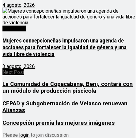
4 agosto, 2026
Destacado
Mujeres concepcioneñas impulsaron una agenda de
acciones para fortalecer la igualdad de género y una
vida libre de violencia
3 agosto, 2026
Next Post
La Comunidad de Copacabana, Beni, contará con
un módulo de producción piscícola
CEPAD y Subgobernación de Velasco renuevan
Alianzas
Concepción premia las mejores imágenes
Please
login
to join discussion