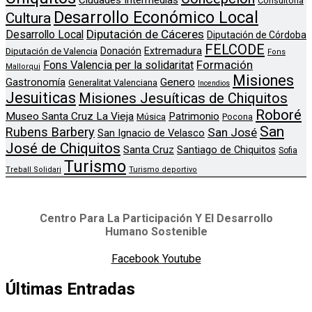
Ciudades Intermedias
Consultoria
Desarrollo Económico Local
Cultura
Diputación de Cáceres
Desarrollo Local
Diputación de Córdoba
FELCODE
Donación
Extremadura
Diputación de Valencia
Fons
Formación
Fons Valencia per la solidaritat
Mallorqui
Misiones
Genero
Gastronomía
Generalitat Valenciana
Incendios
Jesuiticas
Misiones Jesuíticas de Chiquitos
Roboré
Museo Santa Cruz La Vieja
Patrimonio
Música
Pocona
San
Rubens Barbery
San José
San Ignacio de Velasco
José de Chiquitos
Santa Cruz
Santiago de Chiquitos
Sofia
Turismo
Treball Solidari
Turismo deportivo
Centro Para La Participación Y El Desarrollo
Humano Sostenible
Facebook
Youtube
Últimas Entradas