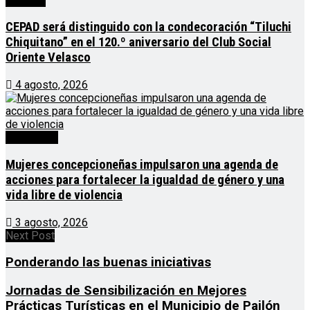
Noticias
CEPAD será distinguido con la condecoración “Tiluchi
Chiquitano” en el 120.º aniversario del Club Social
Oriente Velasco
4 agosto, 2026
Destacado
Mujeres concepcioneñas impulsaron una agenda de
acciones para fortalecer la igualdad de género y una
vida libre de violencia
3 agosto, 2026
Next Post
Ponderando las buenas iniciativas
Jornadas de Sensibilización en Mejores
Prácticas Turísticas en el Municipio de Pailón