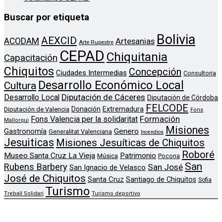
Buscar por etiqueta
Bolivia
AEXCID
ACODAM
Artesanias
Arte Rupestre
CEPAD
Chiquitania
Capacitación
Chiquitos
Concepción
Ciudades Intermedias
Consultoria
Desarrollo Económico Local
Cultura
Diputación de Cáceres
Desarrollo Local
Diputación de Córdoba
FELCODE
Donación
Extremadura
Diputación de Valencia
Fons
Formación
Fons Valencia per la solidaritat
Mallorqui
Misiones
Genero
Gastronomía
Generalitat Valenciana
Incendios
Jesuiticas
Misiones Jesuíticas de Chiquitos
Roboré
Museo Santa Cruz La Vieja
Patrimonio
Música
Pocona
San
Rubens Barbery
San José
San Ignacio de Velasco
José de Chiquitos
Santa Cruz
Santiago de Chiquitos
Sofia
Turismo
Treball Solidari
Turismo deportivo