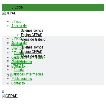
Login
Inicio
Acerca de
Quienes somos
Equipo CEPAD
Inicio
Áreas de trabajo
Acerca de
Noticias
Quienes somos
Eventos
Equipo CEPAD
Tienda
Áreas de trabajo
Ciudades Intermedias
Noticias
Publicaciones
Eventos
Contacto
Tienda
Ciudades Intermedias
Publicaciones
Contacto