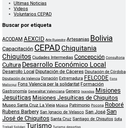
Ultimas Noticias
Videos
Voluntarios CEPAD
Buscar por etiqueta
Bolivia
AEXCID
ACODAM
Artesanias
Arte Rupestre
CEPAD
Chiquitania
Capacitación
Chiquitos
Concepción
Ciudades Intermedias
Consultoria
Desarrollo Económico Local
Cultura
Diputación de Cáceres
Desarrollo Local
Diputación de Córdoba
FELCODE
Donación
Extremadura
Diputación de Valencia
Fons
Formación
Fons Valencia per la solidaritat
Mallorqui
Misiones
Genero
Gastronomía
Generalitat Valenciana
Incendios
Jesuiticas
Misiones Jesuíticas de Chiquitos
Roboré
Museo Santa Cruz La Vieja
Patrimonio
Música
Pocona
San
Rubens Barbery
San José
San Ignacio de Velasco
José de Chiquitos
Santa Cruz
Santiago de Chiquitos
Sofia
Turismo
Treball Solidari
Turismo deportivo