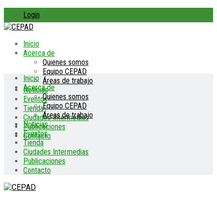
Login
Inicio
Acerca de
Quienes somos
Equipo CEPAD
Inicio
Áreas de trabajo
Acerca de
Noticias
Quienes somos
Eventos
Equipo CEPAD
Tienda
Áreas de trabajo
Ciudades Intermedias
Noticias
Publicaciones
Eventos
Contacto
Tienda
Ciudades Intermedias
Publicaciones
Contacto