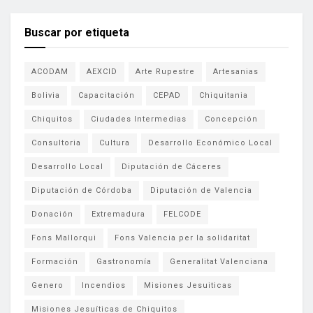
Buscar por etiqueta
ACODAM
AEXCID
Arte Rupestre
Artesanias
Bolivia
Capacitación
CEPAD
Chiquitania
Chiquitos
Ciudades Intermedias
Concepción
Consultoria
Cultura
Desarrollo Económico Local
Desarrollo Local
Diputación de Cáceres
Diputación de Córdoba
Diputación de Valencia
Donación
Extremadura
FELCODE
Fons Mallorqui
Fons Valencia per la solidaritat
Formación
Gastronomía
Generalitat Valenciana
Genero
Incendios
Misiones Jesuiticas
Misiones Jesuíticas de Chiquitos