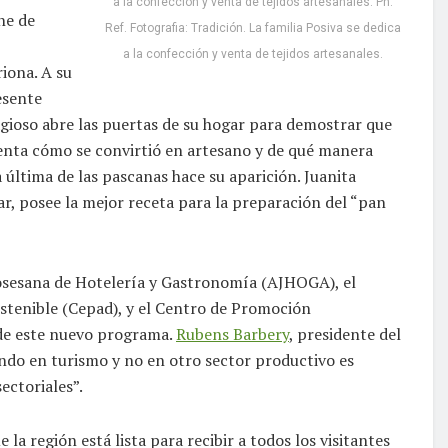
a la confección y venta de tejidos artesanales. Ph.
ene de
Ref. Fotografia: Tradición. La familia Posiva se dedica
a la confección y venta de tejidos artesanales.
iona. A su
esente
gioso abre las puertas de su hogar para demostrar que
Cuenta cómo se convirtió en artesano y de qué manera
a última de las pascanas hace su aparición. Juanita
ar, posee la mejor receta para la preparación del “pan
 Josesana de Hotelería y Gastronomía (AJHOGA), el
stenible (Cepad), y el Centro de Promoción
de este nuevo programa.
Rubens Barbery
, presidente del
ando en turismo y no en otro sector productivo es
ectoriales”.
e la región está lista para recibir a todos los visitantes