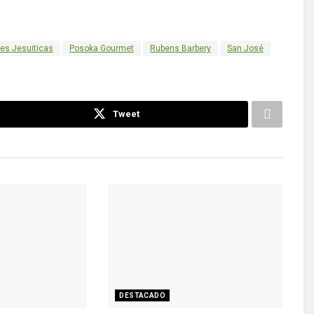
es Jesuiticas
Posoka Gourmet
Rubens Barbery
San José
Tweet
DESTACADO