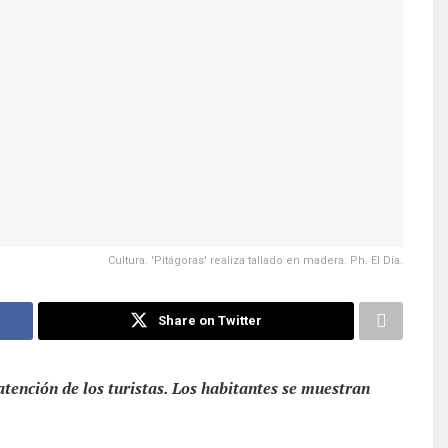
Cultura. 'Pitágoras' realiza tallado en madera. Ph. El Día.
Share on Twitter
atención de los turistas. Los habitantes se muestran