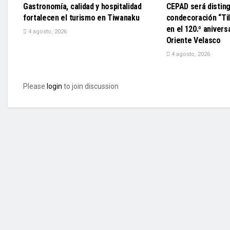
Gastronomía, calidad y hospitalidad
CEPAD será disting
fortalecen el turismo en Tiwanaku
condecoración “Til
en el 120.º anivers
4 agosto, 2026
Oriente Velasco
4 agosto, 2026
Please
login
to join discussion