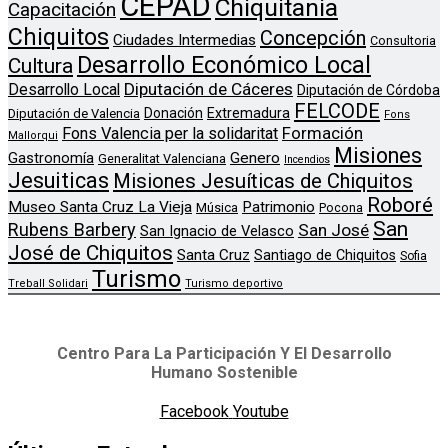
CEPAD
Chiquitania
Capacitación
Chiquitos
Concepción
Ciudades Intermedias
Consultoria
Desarrollo Económico Local
Cultura
Diputación de Cáceres
Desarrollo Local
Diputación de Córdoba
FELCODE
Donación
Extremadura
Diputación de Valencia
Fons
Formación
Fons Valencia per la solidaritat
Mallorqui
Misiones
Genero
Gastronomía
Generalitat Valenciana
Incendios
Jesuiticas
Misiones Jesuíticas de Chiquitos
Roboré
Museo Santa Cruz La Vieja
Patrimonio
Música
Pocona
San
Rubens Barbery
San José
San Ignacio de Velasco
José de Chiquitos
Santa Cruz
Santiago de Chiquitos
Sofia
Turismo
Treball Solidari
Turismo deportivo
Centro Para La Participación Y El Desarrollo
Humano Sostenible
Facebook
Youtube