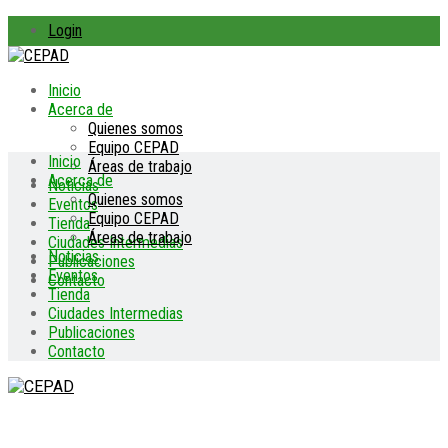
Login
Inicio
Acerca de
Quienes somos
Equipo CEPAD
Inicio
Áreas de trabajo
Acerca de
Noticias
Quienes somos
Eventos
Equipo CEPAD
Tienda
Áreas de trabajo
Ciudades Intermedias
Noticias
Publicaciones
Eventos
Contacto
Tienda
Ciudades Intermedias
Publicaciones
Contacto