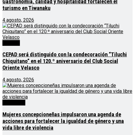
Gastronomía, calidad y hospitalidad fortalecen el
turismo en Tiwanaku
4 agosto, 2026
Noticias
CEPAD será distinguido con la condecoración “Tiluchi
Chiquitano” en el 120.º aniversario del Club Social
Oriente Velasco
4 agosto, 2026
Destacado
Mujeres concepcioneñas impulsaron una agenda de
acciones para fortalecer la igualdad de género y una
vida libre de violencia