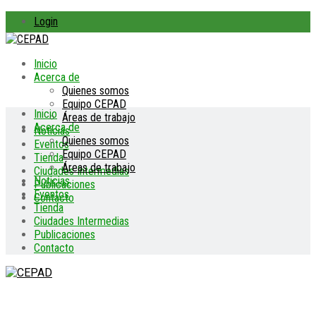
Login
Inicio
Acerca de
Quienes somos
Equipo CEPAD
Inicio
Áreas de trabajo
Acerca de
Noticias
Quienes somos
Eventos
Equipo CEPAD
Tienda
Áreas de trabajo
Ciudades Intermedias
Noticias
Publicaciones
Eventos
Contacto
Tienda
Ciudades Intermedias
Publicaciones
Contacto