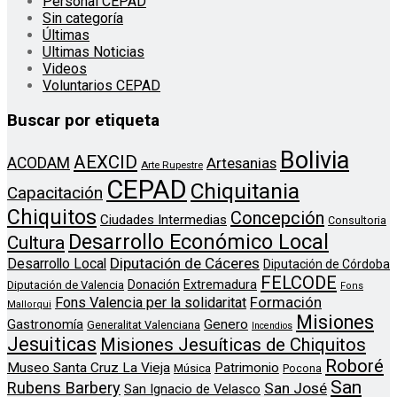
Personal CEPAD
Sin categoría
Últimas
Ultimas Noticias
Videos
Voluntarios CEPAD
Buscar por etiqueta
Bolivia
AEXCID
ACODAM
Artesanias
Arte Rupestre
CEPAD
Chiquitania
Capacitación
Chiquitos
Concepción
Ciudades Intermedias
Consultoria
Desarrollo Económico Local
Cultura
Diputación de Cáceres
Desarrollo Local
Diputación de Córdoba
FELCODE
Donación
Extremadura
Diputación de Valencia
Fons
Formación
Fons Valencia per la solidaritat
Mallorqui
Misiones
Genero
Gastronomía
Generalitat Valenciana
Incendios
Jesuiticas
Misiones Jesuíticas de Chiquitos
Roboré
Museo Santa Cruz La Vieja
Patrimonio
Música
Pocona
San
Rubens Barbery
San José
San Ignacio de Velasco