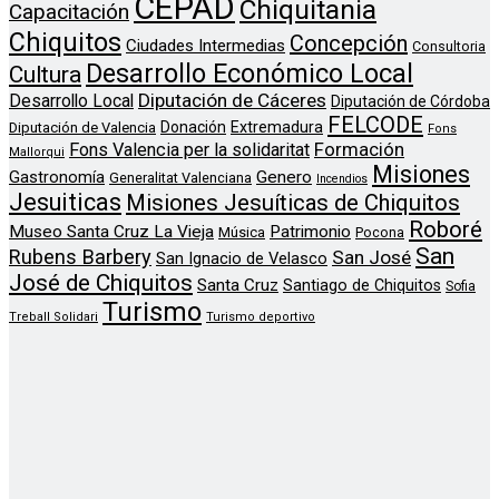
CEPAD
Chiquitania
Capacitación
Chiquitos
Concepción
Ciudades Intermedias
Consultoria
Desarrollo Económico Local
Cultura
Diputación de Cáceres
Desarrollo Local
Diputación de Córdoba
FELCODE
Donación
Extremadura
Diputación de Valencia
Fons
Formación
Fons Valencia per la solidaritat
Mallorqui
Misiones
Genero
Gastronomía
Generalitat Valenciana
Incendios
Jesuiticas
Misiones Jesuíticas de Chiquitos
Roboré
Museo Santa Cruz La Vieja
Patrimonio
Música
Pocona
San
Rubens Barbery
San José
San Ignacio de Velasco
José de Chiquitos
Santa Cruz
Santiago de Chiquitos
Sofia
Turismo
Treball Solidari
Turismo deportivo