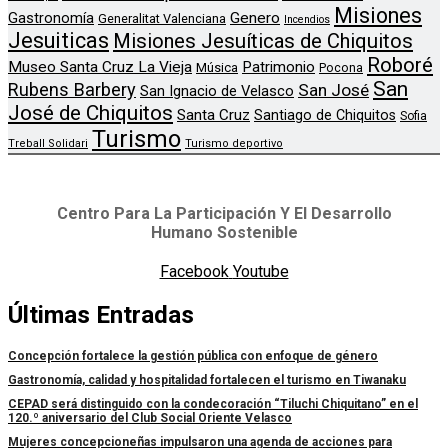
Misiones
Genero
Gastronomía
Generalitat Valenciana
Incendios
Jesuiticas
Misiones Jesuíticas de Chiquitos
Roboré
Museo Santa Cruz La Vieja
Patrimonio
Música
Pocona
San
Rubens Barbery
San José
San Ignacio de Velasco
José de Chiquitos
Santa Cruz
Santiago de Chiquitos
Sofia
Turismo
Treball Solidari
Turismo deportivo
Centro Para La Participación Y El Desarrollo
Humano Sostenible
Facebook
Youtube
Últimas Entradas
Concepción fortalece la gestión pública con enfoque de género
Gastronomía, calidad y hospitalidad fortalecen el turismo en Tiwanaku
CEPAD será distinguido con la condecoración “Tiluchi Chiquitano” en el
120.º aniversario del Club Social Oriente Velasco
Mujeres concepcioneñas impulsaron una agenda de acciones para