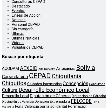
Consultores CEPAD
Destacado
Eventos
Líneas de Acción
Noticias
Personal CEPAD
Sin categoría
Últimas
Ultimas Noticias
Videos
Voluntarios CEPAD
Buscar por etiqueta
Bolivia
AEXCID
ACODAM
Artesanias
Arte Rupestre
CEPAD
Chiquitania
Capacitación
Chiquitos
Concepción
Ciudades Intermedias
Consultoria
Desarrollo Económico Local
Cultura
Diputación de Cáceres
Desarrollo Local
Diputación de Córdoba
FELCODE
Donación
Extremadura
Diputación de Valencia
Fons
Formación
Fons Valencia per la solidaritat
Mallorqui