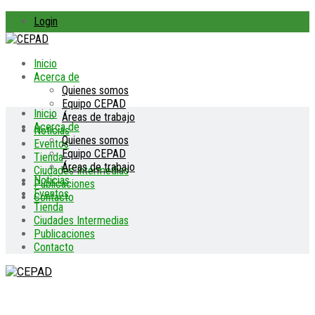
Login
Inicio
Acerca de
Quienes somos
Equipo CEPAD
Inicio
Áreas de trabajo
Acerca de
Noticias
Quienes somos
Eventos
Equipo CEPAD
Tienda
Áreas de trabajo
Ciudades Intermedias
Noticias
Publicaciones
Eventos
Contacto
Tienda
Ciudades Intermedias
Publicaciones
Contacto