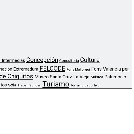
Concepción
Cultura
 Intermedias
Consultoria
FELCODE
Fons Valencia per
nación
Extremadura
Fons Mallorqui
de Chiquitos
Museo Santa Cruz La Vieja
Patrimonio
Música
Turismo
itos
Sofia
Treball Solidari
Turismo deportivo