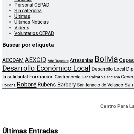
Personal CEPAD
Sin categoría
Últimas
Ultimas Noticias
Videos
Voluntarios CEPAD
Buscar por etiqueta
Bolivia
AEXCID
Capac
ACODAM
Artesanias
Arte Rupestre
Desarrollo Económico Local
Dip
Desarrollo Local
Formación
la solidaritat
Gener
Gastronomía
Generalitat Valenciana
Roboré
Rubens Barbery
San
San Ignacio de Velasco
Pocona
Centro Para La
Últimas Entradas