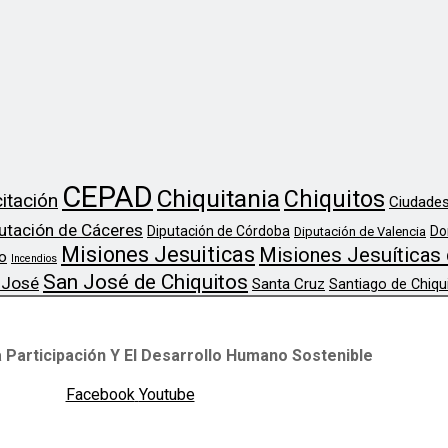
CEPAD
Chiquitania
Chiquitos
itación
Ciudades
utación de Cáceres
Diputación de Córdoba
Do
Diputación de Valencia
Misiones Jesuiticas
Misiones Jesuíticas 
o
Incendios
San José de Chiquitos
 José
Santa Cruz
Santiago de Chiqu
 Participación Y El Desarrollo Humano Sostenible
Facebook
Youtube