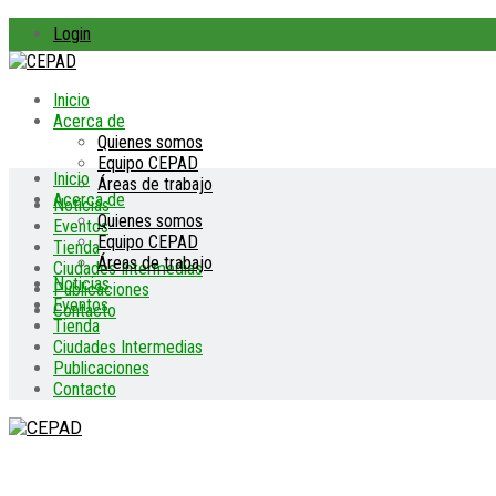
Login
Inicio
Acerca de
Quienes somos
Equipo CEPAD
Inicio
Áreas de trabajo
Acerca de
Noticias
Quienes somos
Eventos
Equipo CEPAD
Tienda
Áreas de trabajo
Ciudades Intermedias
Noticias
Publicaciones
Eventos
Contacto
Tienda
Ciudades Intermedias
Publicaciones
Contacto