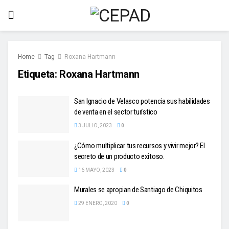
Home
Tag
Roxana Hartmann
Etiqueta:
Roxana Hartmann
San Ignacio de Velasco potencia sus habilidades
de venta en el sector turístico
3 JULIO, 2023
0
¿Cómo multiplicar tus recursos y vivir mejor? El
secreto de un producto exitoso.
16 MAYO, 2023
0
Murales se apropian de Santiago de Chiquitos
29 ENERO, 2020
0