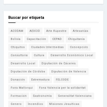
Buscar por etiqueta
ACODAM
AEXCID
Arte Rupestre
Artesanias
Bolivia
Capacitación
CEPAD
Chiquitania
Chiquitos
Ciudades Intermedias
Concepción
Consultoria
Cultura
Desarrollo Económico Local
Desarrollo Local
Diputación de Cáceres
Diputación de Córdoba
Diputación de Valencia
Donación
Extremadura
FELCODE
Fons Mallorqui
Fons Valencia per la solidaritat
Formación
Gastronomía
Generalitat Valenciana
Genero
Incendios
Misiones Jesuiticas