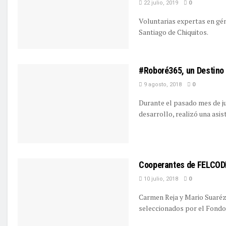
22 julio, 2019
0
Voluntarias expertas en gén
Santiago de Chiquitos.
#Roboré365, un Destino e
9 agosto, 2018
0
Durante el pasado mes de ju
desarrollo, realizó una asist
Cooperantes de FELCODE 
10 julio, 2018
0
Carmen Reja y Mario Suaréz
seleccionados por el Fondo