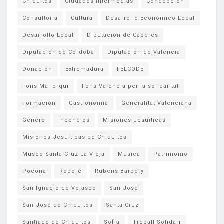
Chiquitos
Ciudades Intermedias
Concepción
Consultoria
Cultura
Desarrollo Económico Local
Desarrollo Local
Diputación de Cáceres
Diputación de Córdoba
Diputación de Valencia
Donación
Extremadura
FELCODE
Fons Mallorqui
Fons Valencia per la solidaritat
Formación
Gastronomía
Generalitat Valenciana
Genero
Incendios
Misiones Jesuiticas
Misiones Jesuíticas de Chiquitos
Museo Santa Cruz La Vieja
Música
Patrimonio
Pocona
Roboré
Rubens Barbery
San Ignacio de Velasco
San José
San José de Chiquitos
Santa Cruz
Santiago de Chiquitos
Sofia
Treball Solidari