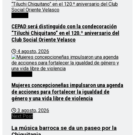
Noticias
CEPAD será distinguido con la condecoración
“Tiluchi Chiquitano” en el 120.º aniversario del
Club Social Oriente Velasco
4 agosto, 2026
Destacado
Mujeres concepcioneñas impulsaron una agenda
de acciones para fortalecer la igualdad de
género y una vida libre de violencia
3 agosto, 2026
Next Post
La música barroca se da un paseo por la
Chiquitania