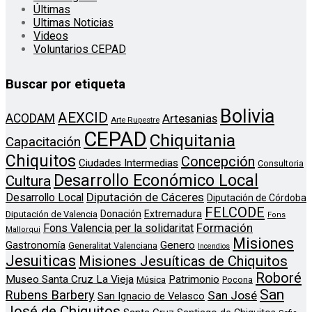
Últimas
Ultimas Noticias
Videos
Voluntarios CEPAD
Buscar por etiqueta
Bolivia
AEXCID
ACODAM
Artesanias
Arte Rupestre
CEPAD
Chiquitania
Capacitación
Chiquitos
Concepción
Ciudades Intermedias
Consultoria
Desarrollo Económico Local
Cultura
Diputación de Cáceres
Desarrollo Local
Diputación de Córdoba
FELCODE
Donación
Extremadura
Diputación de Valencia
Fons
Formación
Fons Valencia per la solidaritat
Mallorqui
Misiones
Genero
Gastronomía
Generalitat Valenciana
Incendios
Jesuiticas
Misiones Jesuíticas de Chiquitos
Roboré
Museo Santa Cruz La Vieja
Patrimonio
Música
Pocona
San
Rubens Barbery
San José
San Ignacio de Velasco
José de Chiquitos