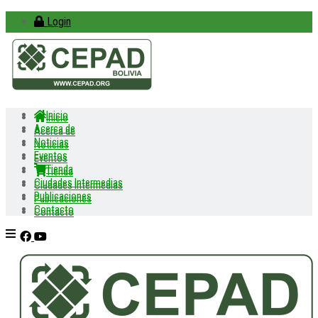
Login
Inicio
Inicio
Acerca de
Acerca de
Noticias
Noticias
Eventos
Eventos
Tienda
Tienda
Ciudades Intermedias
Ciudades Intermedias
Publicaciones
Publicaciones
Contacto
Contacto