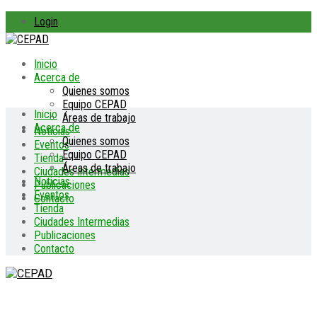
Login
Inicio
Acerca de
Quienes somos
Equipo CEPAD
Inicio
Áreas de trabajo
Acerca de
Noticias
Quienes somos
Eventos
Equipo CEPAD
Tienda
Áreas de trabajo
Ciudades Intermedias
Noticias
Publicaciones
Eventos
Contacto
Tienda
Ciudades Intermedias
Publicaciones
Contacto