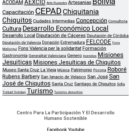
Bolivia
AEXCID
ACODAM
Artesanias
Arte Rupestre
CEPAD
Chiquitania
Capacitación
Chiquitos
Concepción
Ciudades Intermedias
Consultoria
Desarrollo Económico Local
Cultura
Diputación de Cáceres
Desarrollo Local
Diputación de Córdoba
FELCODE
Donación
Extremadura
Diputación de Valencia
Fons
Formación
Fons Valencia per la solidaritat
Mallorqui
Misiones
Genero
Gastronomía
Generalitat Valenciana
Incendios
Jesuiticas
Misiones Jesuíticas de Chiquitos
Roboré
Museo Santa Cruz La Vieja
Patrimonio
Música
Pocona
San
Rubens Barbery
San José
San Ignacio de Velasco
José de Chiquitos
Santa Cruz
Santiago de Chiquitos
Sofia
Turismo
Treball Solidari
Turismo deportivo
Centro Para La Participación Y El Desarrollo
Humano Sostenible
Facebook
Youtube