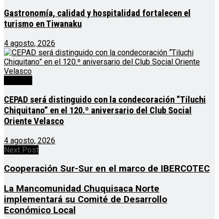
Gastronomía, calidad y hospitalidad fortalecen el
turismo en Tiwanaku
4 agosto, 2026
Noticias
CEPAD será distinguido con la condecoración “Tiluchi
Chiquitano” en el 120.º aniversario del Club Social
Oriente Velasco
4 agosto, 2026
Next Post
Cooperación Sur-Sur en el marco de IBERCOTEC
La Mancomunidad Chuquisaca Norte
implementará su Comité de Desarrollo
Económico Local