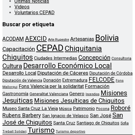
Ultimas Noticias
Videos
Voluntarios CEPAD
Buscar por etiqueta
Bolivia
AEXCID
ACODAM
Artesanias
Arte Rupestre
CEPAD
Chiquitania
Capacitación
Chiquitos
Concepción
Ciudades Intermedias
Consultoria
Desarrollo Económico Local
Cultura
Diputación de Cáceres
Desarrollo Local
Diputación de Córdoba
FELCODE
Donación
Extremadura
Diputación de Valencia
Fons
Formación
Fons Valencia per la solidaritat
Mallorqui
Misiones
Genero
Gastronomía
Generalitat Valenciana
Incendios
Jesuiticas
Misiones Jesuíticas de Chiquitos
Roboré
Museo Santa Cruz La Vieja
Patrimonio
Música
Pocona
San
Rubens Barbery
San José
San Ignacio de Velasco
José de Chiquitos
Santa Cruz
Santiago de Chiquitos
Sofia
Turismo
Treball Solidari
Turismo deportivo