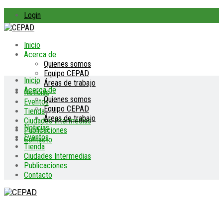
Login
Inicio
Acerca de
Quienes somos
Equipo CEPAD
Inicio
Áreas de trabajo
Acerca de
Noticias
Quienes somos
Eventos
Equipo CEPAD
Tienda
Áreas de trabajo
Ciudades Intermedias
Noticias
Publicaciones
Eventos
Contacto
Tienda
Ciudades Intermedias
Publicaciones
Contacto