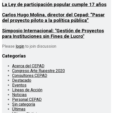
La Ley de participación popular cumple 17 años
Carlos Hugo Molina, director del Cepad: “Pasar
del proyecto piloto a la política pública”
Simposio Internacional: "Gestión de Proyectos
para Instituciones sin Fines de Lucro"
Please
login
to join discussion
Categorías
Acerca del CEPAD
Congreso Arte Rupestre 2020
Consultores CEPAD
Destacado
Eventos
Líneas de Acción
Noticias
Personal CEPAD
Sin categoría
Últimas