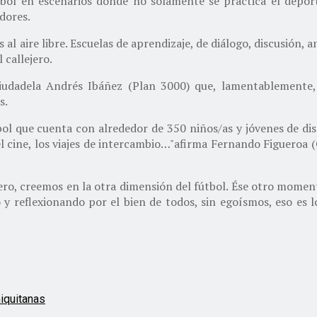
bol en escenarios donde no solamente se practica el depor
dores.
 al aire libre. Escuelas de aprendizaje, de diálogo, discusión, an
 callejero.
ciudadela Andrés Ibáñez (Plan 3000) que, lamentablemente, 
s.
ol que cuenta con alrededor de 350 niños/as y jóvenes de dis
, el cine, los viajes de intercambio…"afirma Fernando Figuero
ro, creemos en la otra dimensión del fútbol. Ése otro momen
 y reflexionando por el bien de todos, sin egoísmos, eso es 