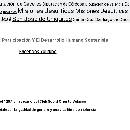
utación de Cáceres
Diputación de Córdoba
Do
Diputación de Valencia
Misiones Jesuiticas
Misiones Jesuíticas 
o
Incendios
San José de Chiquitos
 José
Santa Cruz
Santiago de Chiqu
 Participación Y El Desarrollo Humano Sostenible
Facebook
Youtube
s
el 120.º aniversario del Club Social Oriente Velasco
lecer la igualdad de género y una vida libre de violencia