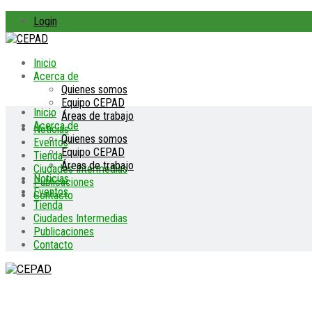
Login
Inicio
Acerca de
Quienes somos
Equipo CEPAD
Inicio
Áreas de trabajo
Acerca de
Noticias
Quienes somos
Eventos
Equipo CEPAD
Tienda
Áreas de trabajo
Ciudades Intermedias
Noticias
Publicaciones
Eventos
Contacto
Tienda
Ciudades Intermedias
Publicaciones
Contacto