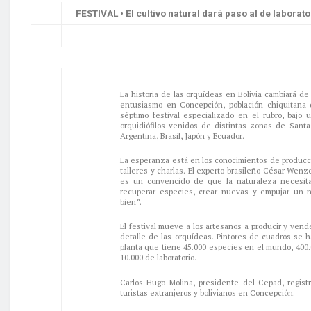
FESTIVAL • El cultivo natural dará paso al de laborat
La historia de las orquídeas en Bolivia cambiará d
entusiasmo en Concepción, población chiquitana
séptimo festival especializado en el rubro, bajo 
orquidiófilos venidos de distintas zonas de Sant
Argentina, Brasil, Japón y Ecuador.
La esperanza está en los conocimientos de producci
talleres y charlas. El experto brasileño César Wenze
es un convencido de que la naturaleza necesi
recuperar especies, crear nuevas y empujar un n
bien”.
El festival mueve a los artesanos a producir y vend
detalle de las orquídeas. Pintores de cuadros se h
planta que tiene 45.000 especies en el mundo, 400.
10.000 de laboratorio.
Carlos Hugo Molina, presidente del Cepad, registr
turistas extranjeros y bolivianos en Concepción.