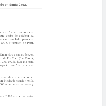
orio en Santa Cruz.
e curso. Así se comenta con
 que acaba de celebrar su
un cielo nublado, pero con
a Cruz, y también de Perú,
ón in vitro compartidos, en
l, de Rio Claro (Sao Paulo),
ta una ayuda humana para
egocio que “da para vivir
er prendas de vestir con el
an inspirado también en la
000 variedades naturales y
ó a 2.500 visitantes entre