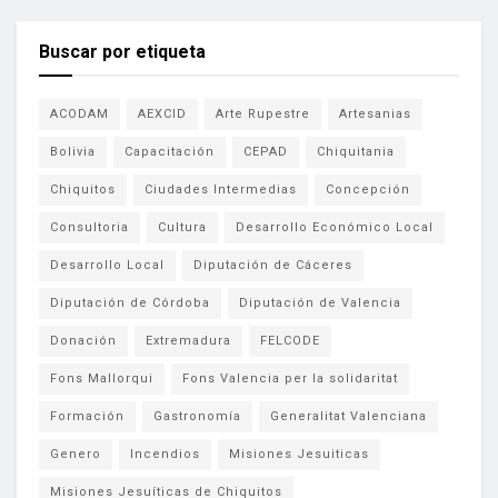
Buscar por etiqueta
ACODAM
AEXCID
Arte Rupestre
Artesanias
Bolivia
Capacitación
CEPAD
Chiquitania
Chiquitos
Ciudades Intermedias
Concepción
Consultoria
Cultura
Desarrollo Económico Local
Desarrollo Local
Diputación de Cáceres
Diputación de Córdoba
Diputación de Valencia
Donación
Extremadura
FELCODE
Fons Mallorqui
Fons Valencia per la solidaritat
Formación
Gastronomía
Generalitat Valenciana
Genero
Incendios
Misiones Jesuiticas
Misiones Jesuíticas de Chiquitos