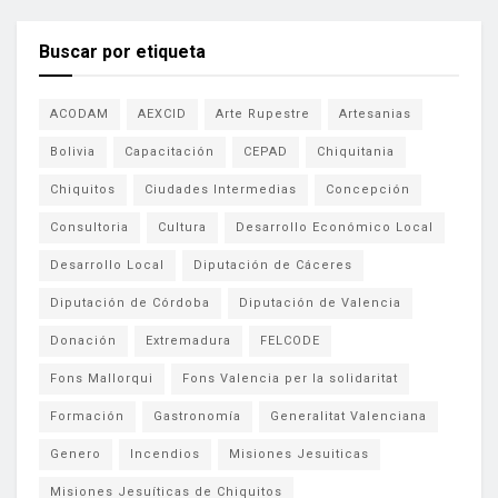
Buscar por etiqueta
ACODAM
AEXCID
Arte Rupestre
Artesanias
Bolivia
Capacitación
CEPAD
Chiquitania
Chiquitos
Ciudades Intermedias
Concepción
Consultoria
Cultura
Desarrollo Económico Local
Desarrollo Local
Diputación de Cáceres
Diputación de Córdoba
Diputación de Valencia
Donación
Extremadura
FELCODE
Fons Mallorqui
Fons Valencia per la solidaritat
Formación
Gastronomía
Generalitat Valenciana
Genero
Incendios
Misiones Jesuiticas
Misiones Jesuíticas de Chiquitos