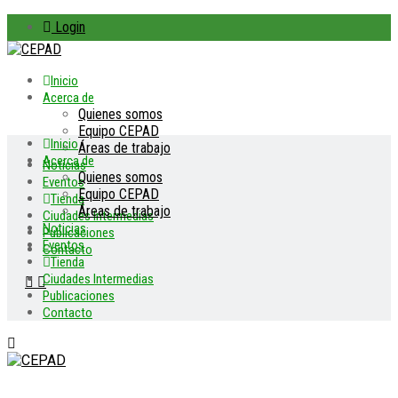
Login
Inicio
Acerca de
Quienes somos
Equipo CEPAD
Inicio
Áreas de trabajo
Acerca de
Noticias
Quienes somos
Eventos
Equipo CEPAD
Tienda
Áreas de trabajo
Ciudades Intermedias
Noticias
Publicaciones
Eventos
Contacto
Tienda
Ciudades Intermedias
Publicaciones
Contacto