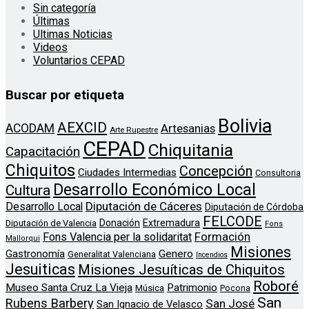
Sin categoría
Últimas
Ultimas Noticias
Videos
Voluntarios CEPAD
Buscar por etiqueta
Bolivia
AEXCID
ACODAM
Artesanias
Arte Rupestre
CEPAD
Chiquitania
Capacitación
Chiquitos
Concepción
Ciudades Intermedias
Consultoria
Desarrollo Económico Local
Cultura
Diputación de Cáceres
Desarrollo Local
Diputación de Córdoba
FELCODE
Donación
Extremadura
Diputación de Valencia
Fons
Formación
Fons Valencia per la solidaritat
Mallorqui
Misiones
Genero
Gastronomía
Generalitat Valenciana
Incendios
Jesuiticas
Misiones Jesuíticas de Chiquitos
Roboré
Museo Santa Cruz La Vieja
Patrimonio
Música
Pocona
San
Rubens Barbery
San José
San Ignacio de Velasco