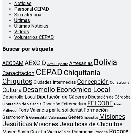
Noticias
Personal CEPAD
Sin categoría
Últimas
Ultimas Noticias
Videos
Voluntarios CEPAD
Buscar por etiqueta
Bolivia
AEXCID
ACODAM
Artesanias
Arte Rupestre
CEPAD
Chiquitania
Capacitación
Chiquitos
Concepción
Ciudades Intermedias
Consultoria
Desarrollo Económico Local
Cultura
Diputación de Cáceres
Desarrollo Local
Diputación de Córdoba
FELCODE
Donación
Extremadura
Diputación de Valencia
Fons
Formación
Fons Valencia per la solidaritat
Mallorqui
Misiones
Genero
Gastronomía
Generalitat Valenciana
Incendios
Jesuiticas
Misiones Jesuíticas de Chiquitos
Roboré
Museo Santa Cruz La Vieja
Patrimonio
Música
Pocona