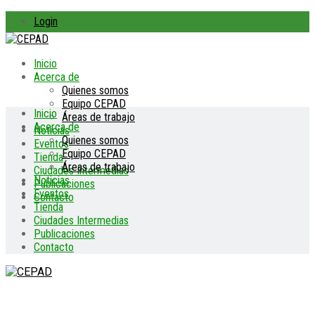
Login
Inicio
Acerca de
Quienes somos
Equipo CEPAD
Inicio
Áreas de trabajo
Acerca de
Noticias
Quienes somos
Eventos
Equipo CEPAD
Tienda
Áreas de trabajo
Ciudades Intermedias
Noticias
Publicaciones
Eventos
Contacto
Tienda
Ciudades Intermedias
Publicaciones
Contacto