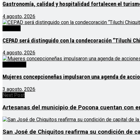
Gastronomía, calidad y hospitalidad fortalecen el turis
4 agosto, 2026
Noticias
CEPAD será distinguido con la condecoración “Tiluchi Chi
4 agosto, 2026
Destacado
Mujeres concepcioneñas impulsaron una agenda de acciones
3 agosto, 2026
Next Post
Artesanas del municipio de Pocona cuentan con 
San José de Chiquitos reafirma su condición de cap