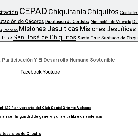
CEPAD
Chiquitania
Chiquitos
itación
Ciudades
utación de Cáceres
Diputación de Córdoba
Do
Diputación de Valencia
Misiones Jesuiticas
Misiones Jesuíticas 
o
Incendios
San José de Chiquitos
 José
Santa Cruz
Santiago de Chiqu
 Participación Y El Desarrollo Humano Sostenible
Facebook
Youtube
el 120.º aniversario del Club Social Oriente Velasco
lecer la igualdad de género y una vida libre de violencia
 artesanales de Chochís