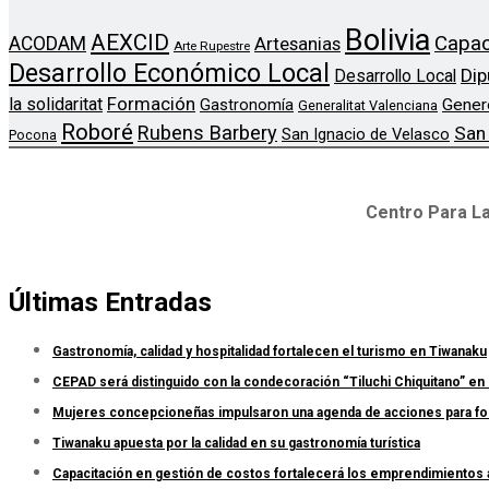
Bolivia
AEXCID
Capac
ACODAM
Artesanias
Arte Rupestre
Desarrollo Económico Local
Dip
Desarrollo Local
Formación
la solidaritat
Gener
Gastronomía
Generalitat Valenciana
Roboré
Rubens Barbery
San
San Ignacio de Velasco
Pocona
Centro Para La
Últimas Entradas
Gastronomía, calidad y hospitalidad fortalecen el turismo en Tiwanaku
CEPAD será distinguido con la condecoración “Tiluchi Chiquitano” en 
Mujeres concepcioneñas impulsaron una agenda de acciones para forta
Tiwanaku apuesta por la calidad en su gastronomía turística
Capacitación en gestión de costos fortalecerá los emprendimientos