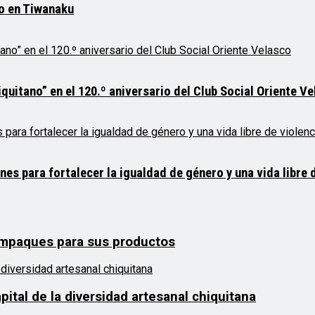
mo en Tiwanaku
quitano” en el 120.º aniversario del Club Social Oriente V
 para fortalecer la igualdad de género y una vida libre d
empaques para sus productos
ital de la diversidad artesanal chiquitana