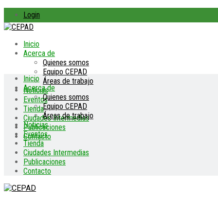
Login
Inicio
Acerca de
Quienes somos
Equipo CEPAD
Inicio
Áreas de trabajo
Acerca de
Noticias
Quienes somos
Eventos
Equipo CEPAD
Tienda
Áreas de trabajo
Ciudades Intermedias
Noticias
Publicaciones
Eventos
Contacto
Tienda
Ciudades Intermedias
Publicaciones
Contacto