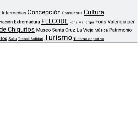
Concepción
Cultura
 Intermedias
Consultoria
FELCODE
Fons Valencia per
nación
Extremadura
Fons Mallorqui
de Chiquitos
Museo Santa Cruz La Vieja
Patrimonio
Música
Turismo
itos
Sofia
Treball Solidari
Turismo deportivo