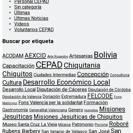
Personal CEPAD
Sin categoría
Últimas
Ultimas Noticias
Videos
Voluntarios CEPAD
Buscar por etiqueta
Bolivia
AEXCID
ACODAM
Artesanias
Arte Rupestre
CEPAD
Chiquitania
Capacitación
Chiquitos
Concepción
Ciudades Intermedias
Consultoria
Desarrollo Económico Local
Cultura
Diputación de Cáceres
Desarrollo Local
Diputación de Córdoba
FELCODE
Donación
Extremadura
Diputación de Valencia
Fons
Formación
Fons Valencia per la solidaritat
Mallorqui
Misiones
Genero
Gastronomía
Generalitat Valenciana
Incendios
Jesuiticas
Misiones Jesuíticas de Chiquitos
Roboré
Museo Santa Cruz La Vieja
Patrimonio
Música
Pocona
San
Rubens Barbery
San José
San Ignacio de Velasco