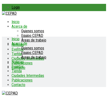
Login
Inicio
Acerca de
Quienes somos
Equipo CEPAD
Inicio
Áreas de trabajo
Acerca de
Noticias
Quienes somos
Eventos
Equipo CEPAD
Tienda
Áreas de trabajo
Ciudades Intermedias
Noticias
Publicaciones
Eventos
Contacto
Tienda
Ciudades Intermedias
Publicaciones
Contacto