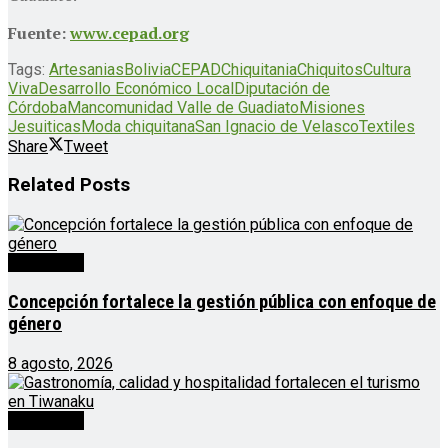
Fuente:
www.cepad.org
Tags:
Artesanias
Bolivia
CEPAD
Chiquitania
Chiquitos
Cultura
Viva
Desarrollo Económico Local
Diputación de
Córdoba
Mancomunidad Valle de Guadiato
Misiones
Jesuiticas
Moda chiquitana
San Ignacio de Velasco
Textiles
Share
Tweet
Related
Posts
Destacado
Concepción fortalece la gestión pública con enfoque de
género
8 agosto, 2026
Destacado