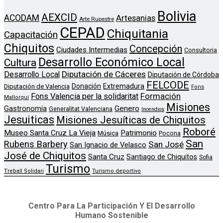
Bolivia
AEXCID
ACODAM
Artesanias
Arte Rupestre
CEPAD
Chiquitania
Capacitación
Chiquitos
Concepción
Ciudades Intermedias
Consultoria
Desarrollo Económico Local
Cultura
Diputación de Cáceres
Desarrollo Local
Diputación de Córdoba
FELCODE
Donación
Extremadura
Diputación de Valencia
Fons
Formación
Fons Valencia per la solidaritat
Mallorqui
Misiones
Genero
Gastronomía
Generalitat Valenciana
Incendios
Jesuiticas
Misiones Jesuíticas de Chiquitos
Roboré
Museo Santa Cruz La Vieja
Patrimonio
Música
Pocona
San
Rubens Barbery
San José
San Ignacio de Velasco
José de Chiquitos
Santa Cruz
Santiago de Chiquitos
Sofia
Turismo
Treball Solidari
Turismo deportivo
Centro Para La Participación Y El Desarrollo
Humano Sostenible