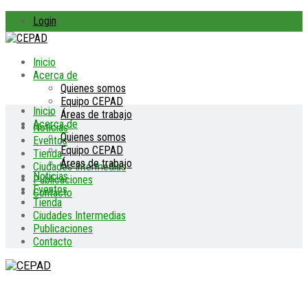
Login
Inicio
Acerca de
Quienes somos
Equipo CEPAD
Inicio
Áreas de trabajo
Acerca de
Noticias
Quienes somos
Eventos
Equipo CEPAD
Tienda
Áreas de trabajo
Ciudades Intermedias
Noticias
Publicaciones
Eventos
Contacto
Tienda
Ciudades Intermedias
Publicaciones
Contacto