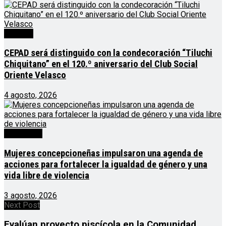
Noticias
CEPAD será distinguido con la condecoración “Tiluchi
Chiquitano” en el 120.º aniversario del Club Social
Oriente Velasco
4 agosto, 2026
Destacado
Mujeres concepcioneñas impulsaron una agenda de
acciones para fortalecer la igualdad de género y una
vida libre de violencia
3 agosto, 2026
Next Post
Evalúan proyecto piscícola en la Comunidad