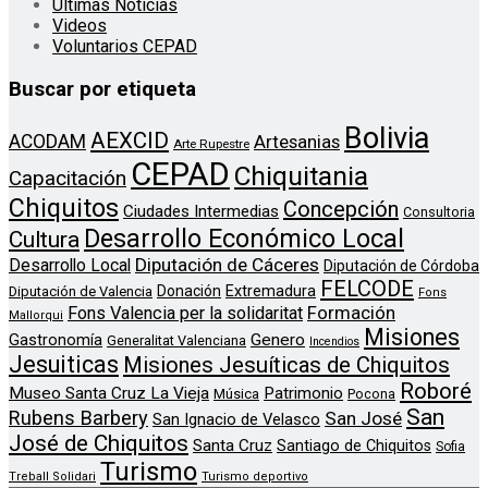
Ultimas Noticias
Videos
Voluntarios CEPAD
Buscar por etiqueta
Bolivia
AEXCID
ACODAM
Artesanias
Arte Rupestre
CEPAD
Chiquitania
Capacitación
Chiquitos
Concepción
Ciudades Intermedias
Consultoria
Desarrollo Económico Local
Cultura
Diputación de Cáceres
Desarrollo Local
Diputación de Córdoba
FELCODE
Donación
Extremadura
Diputación de Valencia
Fons
Formación
Fons Valencia per la solidaritat
Mallorqui
Misiones
Genero
Gastronomía
Generalitat Valenciana
Incendios
Jesuiticas
Misiones Jesuíticas de Chiquitos
Roboré
Museo Santa Cruz La Vieja
Patrimonio
Música
Pocona
San
Rubens Barbery
San José
San Ignacio de Velasco
José de Chiquitos
Santa Cruz
Santiago de Chiquitos
Sofia
Turismo
Treball Solidari
Turismo deportivo