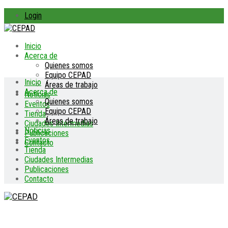
Login
Inicio
Acerca de
Quienes somos
Equipo CEPAD
Inicio
Áreas de trabajo
Acerca de
Noticias
Quienes somos
Eventos
Equipo CEPAD
Tienda
Áreas de trabajo
Ciudades Intermedias
Noticias
Publicaciones
Eventos
Contacto
Tienda
Ciudades Intermedias
Publicaciones
Contacto