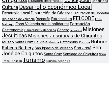
Concepción
Ciudades Intermedias
Consultoria
Desarrollo Económico Local
Cultura
Diputación de Cáceres
Desarrollo Local
Diputación de Córdoba
FELCODE
Donación
Extremadura
Diputación de Valencia
Fons
Formación
Fons Valencia per la solidaritat
Mallorqui
Misiones
Genero
Gastronomía
Generalitat Valenciana
Incendios
Jesuiticas
Misiones Jesuíticas de Chiquitos
Roboré
Museo Santa Cruz La Vieja
Patrimonio
Música
Pocona
San
Rubens Barbery
San José
San Ignacio de Velasco
José de Chiquitos
Santa Cruz
Santiago de Chiquitos
Sofia
Turismo
Treball Solidari
Turismo deportivo