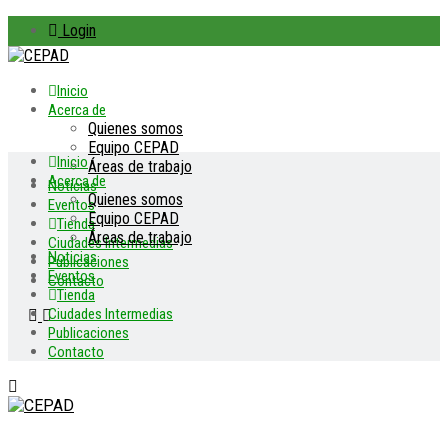
Login
Inicio
Acerca de
Quienes somos
Equipo CEPAD
Inicio
Áreas de trabajo
Acerca de
Noticias
Quienes somos
Eventos
Equipo CEPAD
Tienda
Áreas de trabajo
Ciudades Intermedias
Noticias
Publicaciones
Eventos
Contacto
Tienda
Ciudades Intermedias
Publicaciones
Contacto