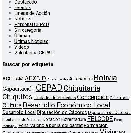
Destacado
Eventos
Líneas de Acción
Noticias
Personal CEPAD
Sin categoría
Últimas
Ultimas Noticias
Videos
Voluntarios CEPAD
Buscar por etiqueta
Bolivia
AEXCID
ACODAM
Artesanias
Arte Rupestre
CEPAD
Chiquitania
Capacitación
Chiquitos
Concepción
Ciudades Intermedias
Consultoria
Desarrollo Económico Local
Cultura
Diputación de Cáceres
Desarrollo Local
Diputación de Córdoba
FELCODE
Donación
Extremadura
Diputación de Valencia
Fons
Formación
Fons Valencia per la solidaritat
Mallorqui
Misiones
Genero
Gastronomía
Generalitat Valenciana