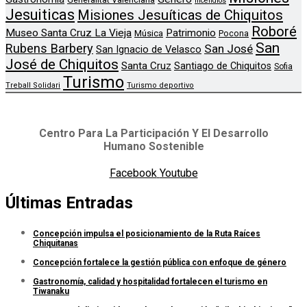
Incendios
Jesuiticas
Misiones Jesuíticas de Chiquitos
Roboré
Museo Santa Cruz La Vieja
Patrimonio
Música
Pocona
San
Rubens Barbery
San José
San Ignacio de Velasco
José de Chiquitos
Santa Cruz
Santiago de Chiquitos
Sofia
Turismo
Treball Solidari
Turismo deportivo
Centro Para La Participación Y El Desarrollo
Humano Sostenible
Facebook
Youtube
Últimas Entradas
Concepción impulsa el posicionamiento de la Ruta Raíces
Chiquitanas
Concepción fortalece la gestión pública con enfoque de género
Gastronomía, calidad y hospitalidad fortalecen el turismo en
Tiwanaku