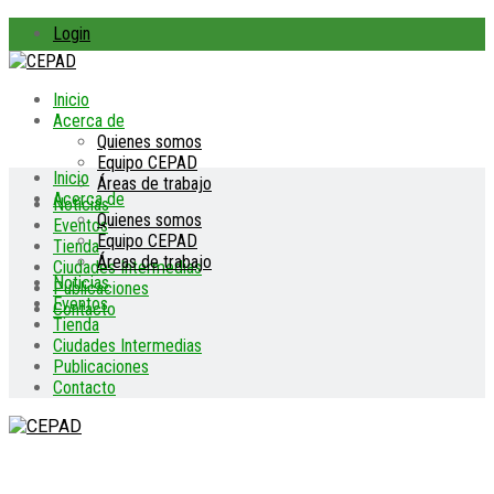
Login
Inicio
Acerca de
Quienes somos
Equipo CEPAD
Inicio
Áreas de trabajo
Acerca de
Noticias
Quienes somos
Eventos
Equipo CEPAD
Tienda
Áreas de trabajo
Ciudades Intermedias
Noticias
Publicaciones
Eventos
Contacto
Tienda
Ciudades Intermedias
Publicaciones
Contacto