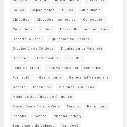
ACODAM
AEXCID
Arte Rupestre
Artesanias
Bolivia
Capacitación
CEPAD
Chiquitania
Chiquitos
Ciudades Intermedias
Concepción
Consultoria
Cultura
Desarrollo Económico Local
Desarrollo Local
Diputación de Cáceres
Diputación de Córdoba
Diputación de Valencia
Donación
Extremadura
FELCODE
Fons Mallorqui
Fons Valencia per la solidaritat
Formación
Gastronomía
Generalitat Valenciana
Genero
Incendios
Misiones Jesuiticas
Misiones Jesuíticas de Chiquitos
Museo Santa Cruz La Vieja
Música
Patrimonio
Pocona
Roboré
Rubens Barbery
San Ignacio de Velasco
San José