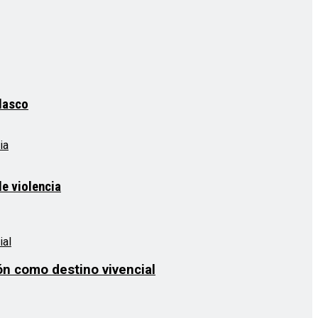
elasco
e violencia
ón como destino vivencial