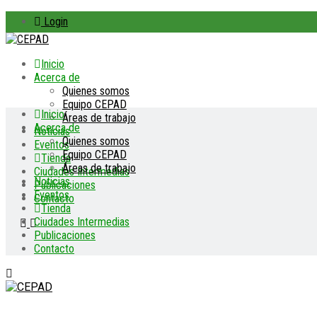
Login
Inicio
Acerca de
Quienes somos
Equipo CEPAD
Inicio
Áreas de trabajo
Acerca de
Noticias
Quienes somos
Eventos
Equipo CEPAD
Tienda
Áreas de trabajo
Ciudades Intermedias
Noticias
Publicaciones
Eventos
Contacto
Tienda
Ciudades Intermedias
Publicaciones
Contacto