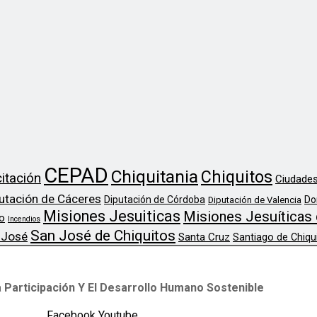
CEPAD
Chiquitania
Chiquitos
itación
Ciudades
utación de Cáceres
Diputación de Córdoba
Do
Diputación de Valencia
Misiones Jesuiticas
Misiones Jesuíticas 
o
Incendios
San José de Chiquitos
 José
Santa Cruz
Santiago de Chiqu
 Participación Y El Desarrollo Humano Sostenible
Facebook
Youtube