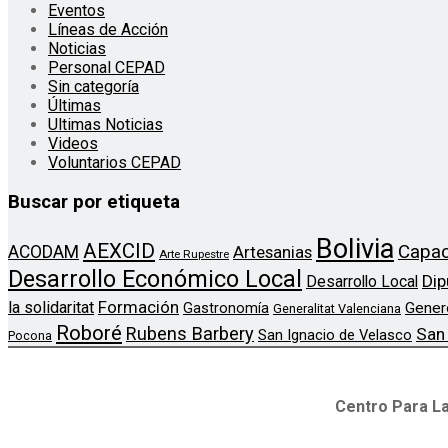
Eventos
Líneas de Acción
Noticias
Personal CEPAD
Sin categoría
Últimas
Ultimas Noticias
Videos
Voluntarios CEPAD
Buscar por etiqueta
Bolivia
AEXCID
Capac
ACODAM
Artesanias
Arte Rupestre
Desarrollo Económico Local
Dip
Desarrollo Local
Formación
la solidaritat
Gener
Gastronomía
Generalitat Valenciana
Roboré
Rubens Barbery
San
San Ignacio de Velasco
Pocona
Centro Para La