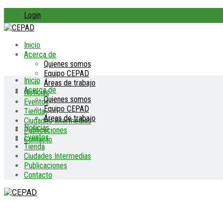
Login
Inicio
Acerca de
Quienes somos
Equipo CEPAD
Inicio
Áreas de trabajo
Acerca de
Noticias
Quienes somos
Eventos
Equipo CEPAD
Tienda
Áreas de trabajo
Ciudades Intermedias
Noticias
Publicaciones
Eventos
Contacto
Tienda
Ciudades Intermedias
Publicaciones
Contacto