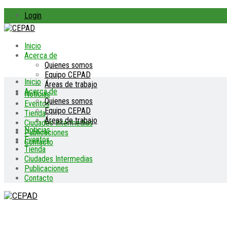
Login
Inicio
Acerca de
Quienes somos
Equipo CEPAD
Inicio
Áreas de trabajo
Acerca de
Noticias
Quienes somos
Eventos
Equipo CEPAD
Tienda
Áreas de trabajo
Ciudades Intermedias
Noticias
Publicaciones
Eventos
Contacto
Tienda
Ciudades Intermedias
Publicaciones
Contacto