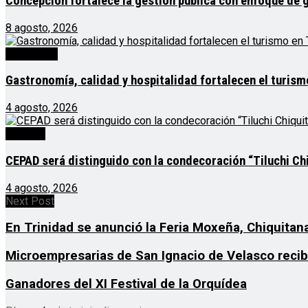
Concepción fortalece la gestión pública con enfoque de 
8 agosto, 2026
Destacado
Gastronomía, calidad y hospitalidad fortalecen el turis
4 agosto, 2026
Noticias
CEPAD será distinguido con la condecoración “Tiluchi Chi
4 agosto, 2026
Next Post
En Trinidad se anunció la Feria Moxeña, Chiquitan
Microempresarias de San Ignacio de Velasco reci
Ganadores del XI Festival de la Orquídea