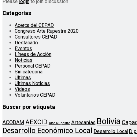
Please
login
to join discussion
Categorías
Acerca del CEPAD
Congreso Arte Rupestre 2020
Consultores CEPAD
Destacado
Eventos
Líneas de Acción
Noticias
Personal CEPAD
Sin categoría
Últimas
Ultimas Noticias
Videos
Voluntarios CEPAD
Buscar por etiqueta
Bolivia
AEXCID
Capac
ACODAM
Artesanias
Arte Rupestre
Desarrollo Económico Local
Dip
Desarrollo Local