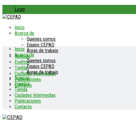
Login
Inicio
Acerca de
Quienes somos
Equipo CEPAD
Inicio
Áreas de trabajo
Acerca de
Noticias
Quienes somos
Eventos
Equipo CEPAD
Tienda
Áreas de trabajo
Ciudades Intermedias
Noticias
Publicaciones
Eventos
Contacto
Tienda
Ciudades Intermedias
Publicaciones
Contacto