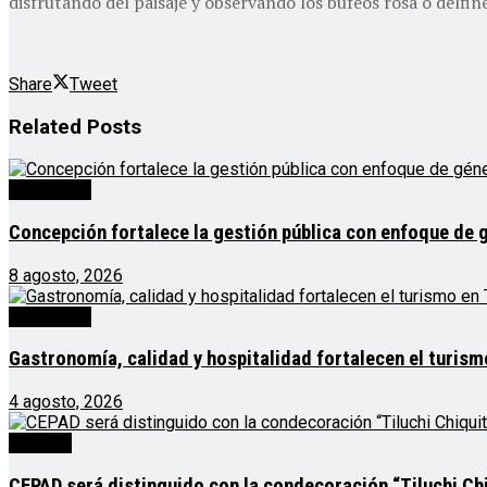
disfrutando del paisaje y observando los bufeos rosa o delfine
Share
Tweet
Related
Posts
Destacado
Concepción fortalece la gestión pública con enfoque de 
8 agosto, 2026
Destacado
Gastronomía, calidad y hospitalidad fortalecen el turis
4 agosto, 2026
Noticias
CEPAD será distinguido con la condecoración “Tiluchi Chi