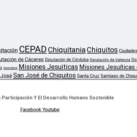
CEPAD
Chiquitania
Chiquitos
itación
Ciudades
utación de Cáceres
Diputación de Córdoba
Do
Diputación de Valencia
Misiones Jesuiticas
Misiones Jesuíticas 
o
Incendios
San José de Chiquitos
 José
Santa Cruz
Santiago de Chiqu
 Participación Y El Desarrollo Humano Sostenible
Facebook
Youtube