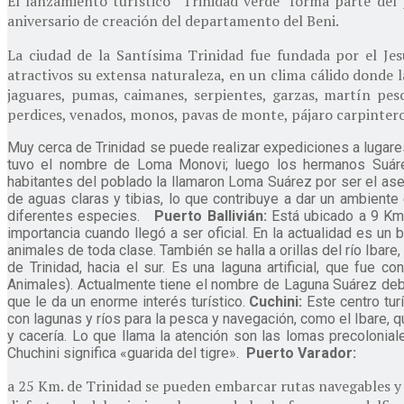
El lanzamiento turístico “Trinidad verde” forma parte del
aniversario de creación del departamento del Beni.
La ciudad de la Santísima Trinidad fue fundada por el Jes
atractivos su extensa naturaleza, en un clima cálido donde
jaguares, pumas, caimanes, serpientes, garzas, martín pesc
perdices, venados, monos, pavas de monte, pájaro carpintero,
Muy cerca de Trinidad se puede realizar expediciones a lugar
tuvo el nombre de Loma Monovi; luego los hermanos Suáre
habitantes del poblado la llamaron Loma Suárez por ser el asen
de aguas claras y tibias, lo que contribuye a dar un ambient
diferentes especies.
Puerto Ballivián:
Está ubicado a 9 Km
importancia cuando llegó a ser oficial. En la actualidad es un 
animales de toda clase. También se halla a orillas del río Iba
de Trinidad, hacia el sur. Es una laguna artificial, que fue c
Animales). Actualmente tiene el nombre de Laguna Suárez debid
que le da un enorme interés turístico.
Cuchini:
Este centro tur
con lagunas y ríos para la pesca y navegación, como el Ibare
y cacería. Lo que llama la atención son las lomas precolonial
Chuchini significa «guarida del tigre».
Puerto Varador:
a 25 Km. de Trinidad se pueden embarcar rutas navegables y 