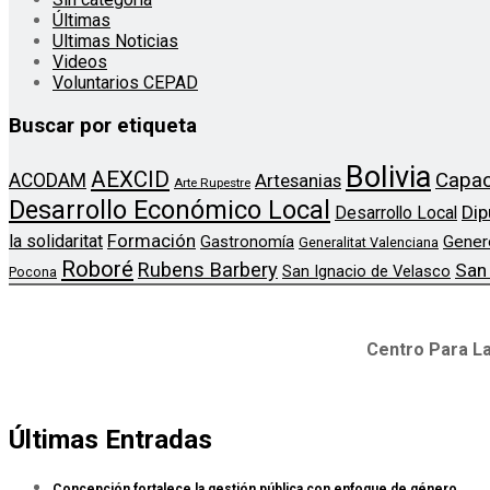
Últimas
Ultimas Noticias
Videos
Voluntarios CEPAD
Buscar por etiqueta
Bolivia
AEXCID
Capac
ACODAM
Artesanias
Arte Rupestre
Desarrollo Económico Local
Dip
Desarrollo Local
Formación
la solidaritat
Gener
Gastronomía
Generalitat Valenciana
Roboré
Rubens Barbery
San
San Ignacio de Velasco
Pocona
Centro Para La
Últimas Entradas
Concepción fortalece la gestión pública con enfoque de género