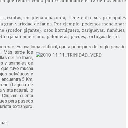
rtaria que tendrá como punto culminante el 18 de noviembre
s Jesuitas, en plena amazonía, tiene entre sus principales
una gran variedad de fauna. Por ejemplo, podemos mencionar:
che (roedor gigante), osos hormiguero, zarigüeyas, ñandúes,
etú o jabalí americano, palometas, pacúes, tortugas de río.
noreste. Es una loma artificial, que a principios del siglo pasado
. Más tarde los
as del río Ibare,
es y animales de
o que tuvo mucha
ajes selváticos y
 encuentra 5 Km.
coreno (Laguna de
vista natural, lo
. Chuchini cuenta
ques para paseos
rista extranjero.
onas,