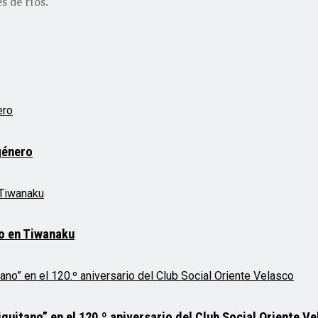
s de ríos.
género
mo en Tiwanaku
quitano” en el 120.º aniversario del Club Social Oriente V