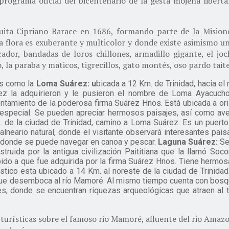
 programa oficial del bicentenario de la gesta mojeña libe
uita Cipriano Barace en 1686, formando parte de la Misione
 la flora es exuberante y multicolor y donde existe asimismo 
ador, bandadas de loros chillones, armadillo gigante, el jo
 la paraba y maticos, tigrecillos, gato montés, oso pardo tait
es como la
Loma Suárez
:
u
bicada a 12 Km. de Trinidad, hacia el 
z la adquirieron y
le pusieron el nombre de Loma Ayacucho
tamiento de la poderosa firma Suárez Hnos. Está ubicada a orill
e especial. Se pueden apreciar hermosos paisajes, así como av
. de la ciudad de Trinidad, camino a Loma Suárez. Es un puert
balneario natural, donde el visitante observará interesantes pais
re, donde se puede navegar en canoa y pescar.
Laguna Suárez:
Se
onstruida por la antigua civilización Paititiana que la llamó So
o a que fue adquirida por la firma Suárez Hnos. Tiene hermosa 
ístico esta ubicado a 14 Km. al noreste de la ciudad de Trinidad
, que desemboca al río Mamoré. Al mismo tiempo cuenta con bos
es, donde se encuentran riquezas arqueológicas que atraen al tu
turísticas sobre el famoso rio Mamoré, afluente del rio Amaz