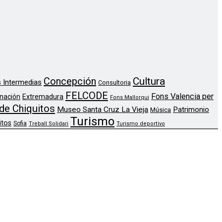
Concepción
Cultura
 Intermedias
Consultoria
FELCODE
Fons Valencia per
nación
Extremadura
Fons Mallorqui
de Chiquitos
Museo Santa Cruz La Vieja
Patrimonio
Música
Turismo
itos
Sofia
Treball Solidari
Turismo deportivo