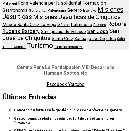
Formación
Fons Valencia per la solidaritat
Mallorqui
Misiones
Genero
Gastronomía
Generalitat Valenciana
Incendios
Jesuiticas
Misiones Jesuíticas de Chiquitos
Roboré
Museo Santa Cruz La Vieja
Patrimonio
Música
Pocona
San
Rubens Barbery
San José
San Ignacio de Velasco
José de Chiquitos
Santa Cruz
Santiago de Chiquitos
Sofia
Turismo
Treball Solidari
Turismo deportivo
Centro Para La Participación Y El Desarrollo
Humano Sostenible
Facebook
Youtube
Últimas Entradas
Concepción fortalece la gestión pública con enfoque de género
Gastronomía, calidad y hospitalidad fortalecen el turismo en
Tiwanaku
CEPAD será distinguido con la condecoración “Tiluchi Chiquitano”