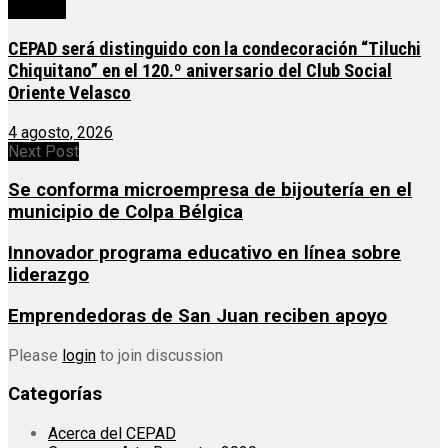
Noticias
CEPAD será distinguido con la condecoración “Tiluchi
Chiquitano” en el 120.º aniversario del Club Social
Oriente Velasco
4 agosto, 2026
Next Post
Se conforma microempresa de bijoutería en el
municipio de Colpa Bélgica
Innovador programa educativo en línea sobre
liderazgo
Emprendedoras de San Juan reciben apoyo
Please
login
to join discussion
Categorías
Acerca del CEPAD