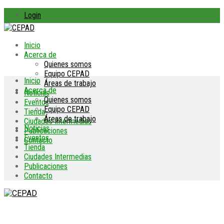
Login
Inicio
Acerca de
Quienes somos
Equipo CEPAD
Inicio
Áreas de trabajo
Acerca de
Noticias
Quienes somos
Eventos
Equipo CEPAD
Tienda
Áreas de trabajo
Ciudades Intermedias
Noticias
Publicaciones
Eventos
Contacto
Tienda
Ciudades Intermedias
Publicaciones
Contacto