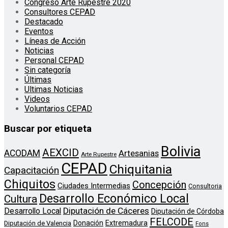
Congreso Arte Rupestre 2020
Consultores CEPAD
Destacado
Eventos
Líneas de Acción
Noticias
Personal CEPAD
Sin categoría
Últimas
Ultimas Noticias
Videos
Voluntarios CEPAD
Buscar por etiqueta
Bolivia
AEXCID
ACODAM
Artesanias
Arte Rupestre
CEPAD
Chiquitania
Capacitación
Chiquitos
Concepción
Ciudades Intermedias
Consultoria
Desarrollo Económico Local
Cultura
Diputación de Cáceres
Desarrollo Local
Diputación de Córdoba
FELCODE
Donación
Extremadura
Diputación de Valencia
Fons