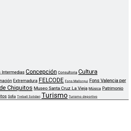
Concepción
Cultura
 Intermedias
Consultoria
FELCODE
Fons Valencia per
nación
Extremadura
Fons Mallorqui
de Chiquitos
Museo Santa Cruz La Vieja
Patrimonio
Música
Turismo
itos
Sofia
Treball Solidari
Turismo deportivo