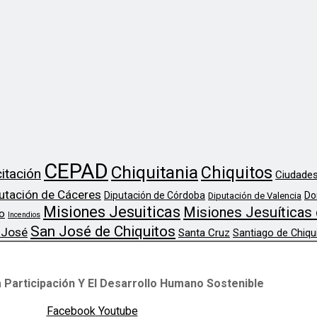
CEPAD
Chiquitania
Chiquitos
itación
Ciudades
utación de Cáceres
Diputación de Córdoba
Do
Diputación de Valencia
Misiones Jesuiticas
Misiones Jesuíticas 
o
Incendios
San José de Chiquitos
 José
Santa Cruz
Santiago de Chiqu
 Participación Y El Desarrollo Humano Sostenible
Facebook
Youtube