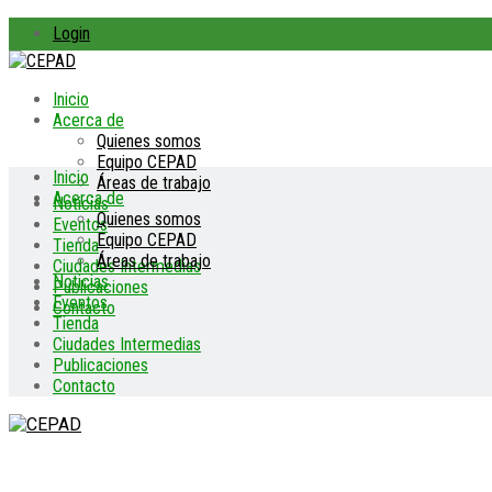
Login
Inicio
Acerca de
Quienes somos
Equipo CEPAD
Inicio
Áreas de trabajo
Acerca de
Noticias
Quienes somos
Eventos
Equipo CEPAD
Tienda
Áreas de trabajo
Ciudades Intermedias
Noticias
Publicaciones
Eventos
Contacto
Tienda
Ciudades Intermedias
Publicaciones
Contacto