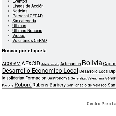
Eventos
Líneas de Acción
Noticias
Personal CEPAD
Sin categoría
Últimas
Ultimas Noticias
Videos
Voluntarios CEPAD
Buscar por etiqueta
Bolivia
AEXCID
Capac
ACODAM
Artesanias
Arte Rupestre
Desarrollo Económico Local
Dip
Desarrollo Local
Formación
la solidaritat
Gener
Gastronomía
Generalitat Valenciana
Roboré
Rubens Barbery
San
San Ignacio de Velasco
Pocona
Centro Para La