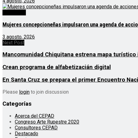
4 agosto, 2026
Destacado
Mujeres concepcioneñas impulsaron una agenda de acciones
3 agosto, 2026
Next Post
Mancomunidad Chiquitana estrena mapa turístico 
Crean programa de alfabetizacián digital
En Santa Cruz se prepara el primer Encuentro Naci
Please
login
to join discussion
Categorías
Acerca del CEPAD
Congreso Arte Rupestre 2020
Consultores CEPAD
Destacado