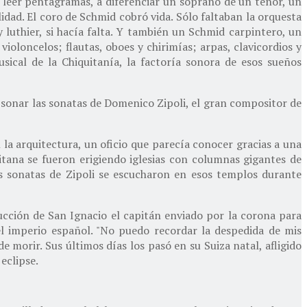
 leer pentagramas, a diferenciar un soprano de un tenor, un
idad. El coro de Schmid cobró vida. Sólo faltaban la orquesta
y luthier, si hacía falta. Y también un Schmid carpintero, un
ioloncelos; flautas, oboes y chirimías; arpas, clavicordios y
sical de la Chiquitanía, la factoría sonora de esos sueños
 sonar las sonatas de Domenico Zipoli, el gran compositor de
la arquitectura, un oficio que parecía conocer gracias a una
uitana se fueron erigiendo iglesias con columnas gigantes de
s sonatas de Zipoli se escucharon en esos templos durante
cción de San Ignacio el capitán enviado por la corona para
del imperio español. "No puedo recordar la despedida de mis
 morir. Sus últimos días los pasó en su Suiza natal, afligido
eclipse.