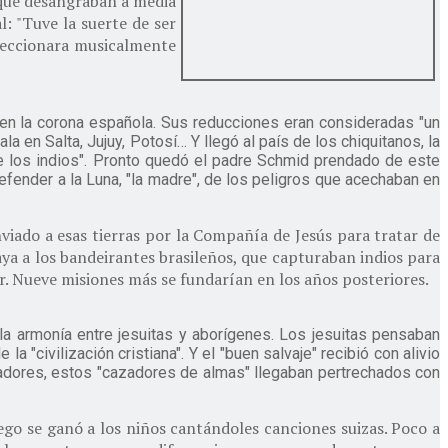
as que desangraban a media
: "Tuve la suerte de ser
feccionara musicalmente
en la corona española. Sus reducciones eran consideradas "un
 en Salta, Jujuy, Potosí… Y llegó al país de los chiquitanos, la
de los indios". Pronto quedó el padre Schmid prendado de este
fender a la Luna, "la madre", de los peligros que acechaban en
viado a esas tierras por la Compañía de Jesús para tratar de
aya a los bandeirantes brasileños, que capturaban indios para
er. Nueve misiones más se fundarían en los años posteriores.
la armonía entre jesuitas y aborígenes. Los jesuitas pensaban
a "civilización cristiana". Y el "buen salvaje" recibió con alivio
adores, estos "cazadores de almas" llegaban pertrechados con
uego se ganó a los niños cantándoles canciones suizas. Poco a