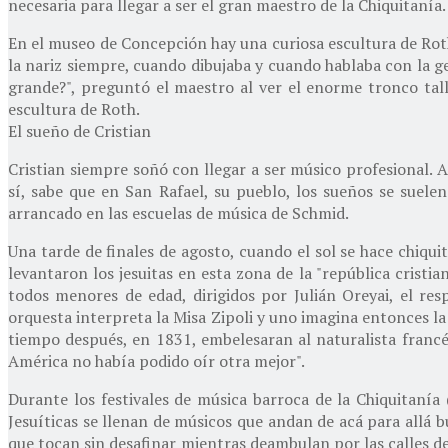
necesaria para llegar a ser el gran maestro de la Chiquitanía. 
En el museo de Concepción hay una curiosa escultura de Roth
la nariz siempre, cuando dibujaba y cuando hablaba con la g
grande?", preguntó el maestro al ver el enorme tronco talla
escultura de Roth.
El sueño de Cristian
Cristian siempre soñó con llegar a ser músico profesional. 
sí, sabe que en San Rafael, su pueblo, los sueños se suelen
arrancado en las escuelas de música de Schmid.
Una tarde de finales de agosto, cuando el sol se hace chiquit
levantaron los jesuitas en esta zona de la "república cristi
todos menores de edad, dirigidos por Julián Oreyai, el re
orquesta interpreta la Misa Zipoli y uno imagina entonces l
tiempo después, en 1831, embelesaran al naturalista francé
América no había podido oír otra mejor".
Durante los festivales de música barroca de la Chiquitanía
Jesuíticas se llenan de músicos que andan de acá para allá 
que tocan sin desafinar mientras deambulan por las calles d