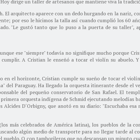
Hoy dirige un taller de artesanos que mantiene viva la tradición
. El arquitecto aparece con un dedo hurgando en la nariz, como
ente; por eso le hicimos la talla así cuando cumplió los 60 añ
do. "Le gustó tanto que lo puso a la puerta de su taller", a
Aunque ese "siempre" todavía no signifique mucho porque Cris
 cumplir. A Cristian le enseñó a tocar el violín su abuelo. Y
o en el horizonte, Cristian cumple su sueño de tocar el violín
ana" del Paraguay. Ha llegado la orquesta itinerante desde el
sponsable del pequeño conservatorio de San Rafael. El temp
a primera orquesta indígena de Schmid ejecutando melodías ba
s Alcides D´Orbigny, que anotó en su diario: "Escuchaba esa 
 (los más celebrados de América latina), los pueblos de la co
buscando algún medio de transporte para no llegar tarde al c
el pueblo. O con tamborileros que no descansan un minuto cua