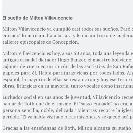
El sueño de Milton Villavicencio
Milton Villavicencio ya cumplió casi todos sus sueños. Pasó 
enojado" lo miró un día a la cara y le dio un trozo de madera
talleres episcopales de Concepción.
Milton Villavicencio es hoy, a sus 50 años, toda una leyenda 
antigua casa del dictador Hugo Banzer, el maestro boliviano
cajones de cuero en un rincón de las sacristías de San Ra
papeles para él. Había partituras viejas por todos lados. 
español, la mayoría de ellas se restauraron y hoy ese tesor
obras, litúrgicas en su mayoría, tanto vocales como instrume
Luchador social en sus años de juventud, Villavicencio recue
hablar de Roth que de él mismo. El "suizo enojado" no era, 
persona sencilla, noble, delicada." Mientras recorre la igl
perdida. "El ya había visitado otras misiones, y se quedó acá 
Gracias a las enseñanzas de Roth, Milton alcanza su sueño d