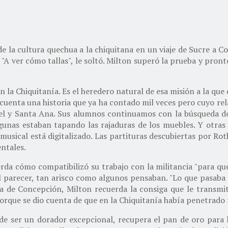
de la cultura quechua a la chiquitana en un viaje de Sucre a Co
. "A ver cómo tallas", le soltó. Milton superó la prueba y pron
en la Chiquitanía. Es el heredero natural de esa misión a la q
 cuenta una historia que ya ha contado mil veces pero cuyo rel
fael y Santa Ana. Sus alumnos continuamos con la búsqueda de
Algunas estaban tapando las rajaduras de los muebles. Y otras
o musical está digitalizado. Las partituras descubiertas por
ntales.
rda cómo compatibilizó su trabajo con la militancia "para que
al parecer, tan arisco como algunos pensaban. "Lo que pasaba
esia de Concepción, Milton recuerda la consiga que le transm
porque se dio cuenta de que en la Chiquitanía había penetrado m
e ser un dorador excepcional, recupera el pan de oro para las 