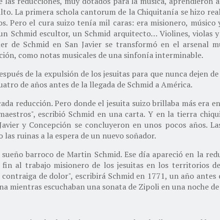
e las reducciones, muy dotados para la música, aprendieron a
lto. La primera schola cantorum de la Chiquitanía se hizo real
s. Pero el cura suizo tenía mil caras: era misionero, músico 
un Schmid escultor, un Schmid arquitecto… Violines, violas y v
ller de Schmid en San Javier se transformó en el arsenal mu
ción, como notas musicales de una sinfonía interminable.
espués de la expulsión de los jesuitas para que nunca dejen de
cuatro de años antes de la llegada de Schmid a América.
da reducción. Pero donde el jesuita suizo brillaba más era en 
e maestros", escribió Schmid en una carta. Y en la tierra chiq
 Javier y Concepción se concluyeron en unos pocos años. La
o las ruinas a la espera de un nuevo soñador.
 sueño barroco de Martin Schmid. Ese día apareció en la redu
in al trabajo misionero de los jesuitas en los territorios 
contraiga de dolor", escribirá Schmid en 1771, un año antes de
una mientras escuchaban una sonata de Zipoli en una noche de 