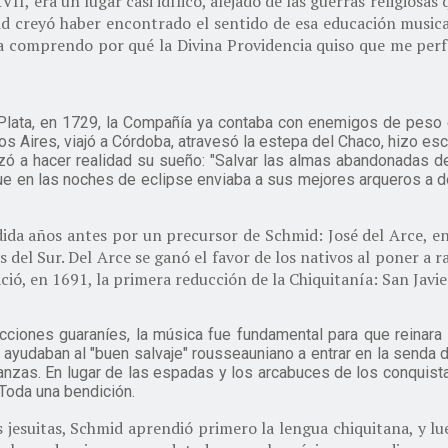
XVII, era un lugar casi idílico, alejado de las guerras religios
 creyó haber encontrado el sentido de esa educación musical
ra comprendo por qué la Divina Providencia quiso que me per
 Plata, en 1729, la Compañía ya contaba con enemigos de peso 
Aires, viajó a Córdoba, atravesó la estepa del Chaco, hizo escala
nzó a hacer realidad su sueño: "Salvar las almas abandonadas 
e en las noches de eclipse enviaba a sus mejores arqueros a de
ndida años antes por un precursor de Schmid: José del Arce, en
 del Sur. Del Arce se ganó el favor de los nativos al poner a r
ació, en 1691, la primera reducción de la Chiquitanía: San Javi
ciones guaraníes, la música fue fundamental para que reinara 
ayudaban al "buen salvaje" rousseauniano a entrar en la senda de l
nzas. En lugar de las espadas y los arcabuces de los conquist
. Toda una bendición.
s jesuitas, Schmid aprendió primero la lengua chiquitana, y l