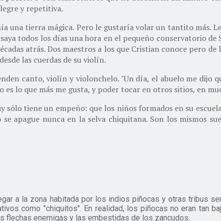
legre y repetitiva.
ía una tierra mágica. Pero le gustaría volar un tantito más. 
saya todos los días una hora en el pequeño conservatorio de S
adas atrás. Dos maestros a los que Cristian conoce pero de lo
esde las cuerdas de su violín.
en canto, violín y violonchelo. "Un día, el abuelo me dijo que
 es lo que más me gusta, y poder tocar en otros sitios, en muc
ay sólo tiene un empeño: que los niños formados en su escuela
o se apague nunca en la selva chiquitana. Son los mismos sue
legar a la zona habitada por los indios piñocas y otras tribus
nativos como "chiquitos". En realidad, los piñocas no eran tan 
 las flechas enemigas y las embestidas de los zancudos.