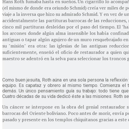
Hans Roth fumaba hasta en sueños. Un cigarrillo lo acompaña
(el mismo de donde era oriundo Schmid) creía ver miles de p
viaje a la inversa que hizo su admirado Schmid. Y en vez de u
accidentalmente las partituras barrocas de las reducciones
cinco mil partituras desleídas por el paso del tiempo. El "ha
los arcones donde algún alma insensible los había confinado
antiguas o tapar algún agujero de un muro resquebrajado en un
su "misión" era otra: las iglesias de las antiguas reduc
suficientemente, enseñó el oficio de restaurador a quien qu
maestro se adentró en la selva para seleccionar los troncos 
Como buen jesuita, Roth aúna en una sola persona la reflexión 
equipo. Es capataz y obrero al mismo tiempo. Comienza el tra
demás. Un único pensamiento guía su trabajo: todo tiene que 
Cuatro décadas de su vida dedicó éste a las misiones. Roth se 
Un cáncer se interpone en la obra del genial restaurador su
barrocas del Oriente boliviano. Poco antes de morir, envía po
pasado y presente en los templos chiquitanos gracias a este 