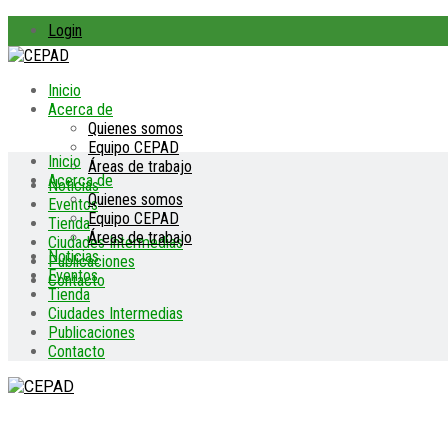
Login
Inicio
Acerca de
Quienes somos
Equipo CEPAD
Inicio
Áreas de trabajo
Acerca de
Noticias
Quienes somos
Eventos
Equipo CEPAD
Tienda
Áreas de trabajo
Ciudades Intermedias
Noticias
Publicaciones
Eventos
Contacto
Tienda
Ciudades Intermedias
Publicaciones
Contacto