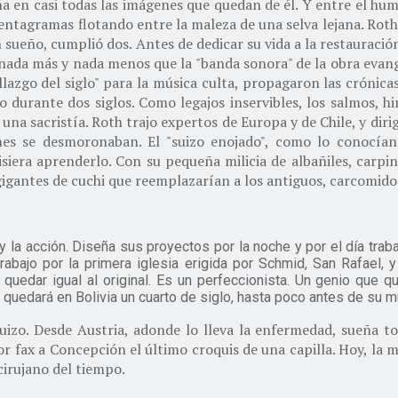
 en casi todas las imágenes que quedan de él. Y entre el hum
entagramas flotando entre la maleza de una selva lejana. Roth 
n sueño, cumplió dos. Antes de dedicar su vida a la restauració
, nada más y nada menos que la "banda sonora" de la obra eva
llazgo del siglo" para la música culta, propagaron las crónica
 durante dos siglos. Como legajos inservibles, los salmos, h
a sacristía. Roth trajo expertos de Europa y de Chile, y dirigi
ciones se desmoronaban. El "suizo enojado", como lo conocí
isiera aprenderlo. Con su pequeña milicia de albañiles, carpin
gigantes de cuchi que reemplazarían a los antiguos, carcomidos
y la acción. Diseña sus proyectos por la noche y por el día tra
bajo por la primera iglesia erigida por Schmid, San Rafael, y
quedar igual al original. Es un perfeccionista. Un genio que q
quedará en Bolivia un cuarto de siglo, hasta poco antes de su m
izo. Desde Austria, adonde lo lleva la enfermedad, sueña tod
r fax a Concepción el último croquis de una capilla. Hoy, la m
cirujano del tiempo.