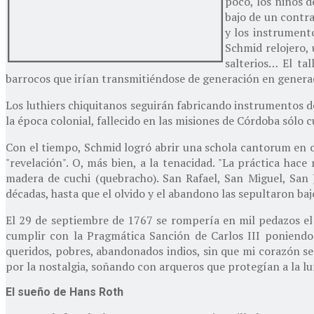
poco, los niños d
bajo de un contra
y los instrumento
Schmid relojero, 
salterios… El ta
barrocos que irían transmitiéndose de generación en genera
Los luthiers chiquitanos seguirán fabricando instrumentos d
la época colonial, fallecido en las misiones de Córdoba sólo 
Con el tiempo, Schmid logró abrir una schola cantorum en ca
"revelación". O, más bien, a la tenacidad. "La práctica hac
madera de cuchi (quebracho). San Rafael, San Miguel, San
décadas, hasta que el olvido y el abandono las sepultaron baj
El 29 de septiembre de 1767 se rompería en mil pedazos el
cumplir con la Pragmática Sanción de Carlos III poniendo f
queridos, pobres, abandonados indios, sin que mi corazón se 
por la nostalgia, soñando con arqueros que protegían a la l
El sueño de Hans Roth