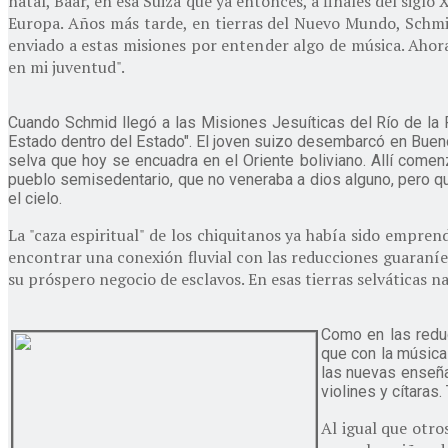
natal, Baar, en esa Suiza que ya entonces, a finales del siglo 
Europa. Años más tarde, en tierras del Nuevo Mundo, Schmid
enviado a estas misiones por entender algo de música. Aho
en mi juventud".
Cuando Schmid llegó a las Misiones Jesuíticas del Río de la
Estado dentro del Estado". El joven suizo desembarcó en Buenos 
selva que hoy se encuadra en el Oriente boliviano. Allí come
pueblo semisedentario, que no veneraba a dios alguno, pero qu
el cielo.
La "caza espiritual" de los chiquitanos ya había sido empre
encontrar una conexión fluvial con las reducciones guaraníes
su próspero negocio de esclavos. En esas tierras selváticas n
Como en las reduc
que con la música 
las nuevas enseña
violines y cítaras
Al igual que otro