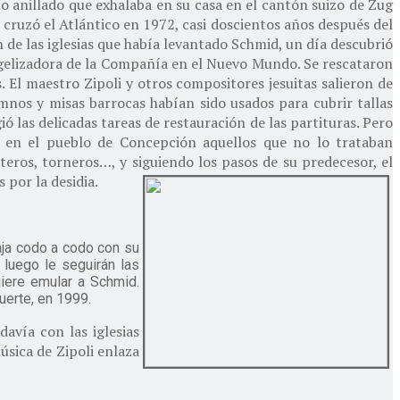
o anillado que exhalaba en su casa en el cantón suizo de Zug
cruzó el Atlántico en 1972, casi doscientos años después del
n de las iglesias que había levantado Schmid, un día descubrió
ngelizadora de la Compañía en el Nuevo Mundo. Se rescataron
s. El maestro Zipoli y otros compositores jesuitas salieron de
imnos y misas barrocas habían sido usados para cubrir tallas
ó las delicadas tareas de restauración de las partituras. Pero
an en el pueblo de Concepción aquellos que no lo trataban
teros, torneros…, y siguiendo los pasos de su predecesor, el
 por la desidia.
baja codo a codo con su
 luego le seguirán las
uiere emular a Schmid.
uerte, en 1999.
avía con las iglesias
úsica de Zipoli enlaza