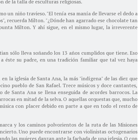
 de la talla de esculturas religiosas.
 un niño travieso. "El tenía esa manía de llevarse el dedo a
os", recuerda Milton. "¿Dónde han agarrado ese chocolate tan
punta Milton. Y ahí sigue, en el mismo lugar, la irreverente
tian sólo lleva soñando los 13 años cumplidos que tiene. Eso
 a éste su padre, en una tradición familiar que tal vez haya
 en la iglesia de Santa Ana, la más "indígena" de las diez que
 vecino pueblo de San Rafael. Trece músicos y doce cantantes,
lo de Santa Ana se llena enseguida de acordes barrocos. La
rrocas en mitad de la selva. O aquellas orquestas que, mucho
música con placer debido en parte a que en todo el resto de
marca y los caminos polvorientos de la ruta de las Misiones
oncierto. Uno puede encontrarse con violinistas octogenarios
ndo las mujeres danzan ante la fachada de una iglesia. O con