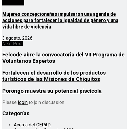
Destacado
Mujeres concepcioneñas impulsaron una agenda de
acciones para fortalecer la igualdad de género y una
vida libre de violencia
3 agosto, 2026
Next Post
Felcode abre la convocatoria del VII Programa de
Voluntarios Expertos
Fortalecen el desarrollo de los productos
turísticos de las Misiones de Chiquitos
Porongo muestra su potencial piscícola
Please
login
to join discussion
Categorías
Acerca del CEPAD