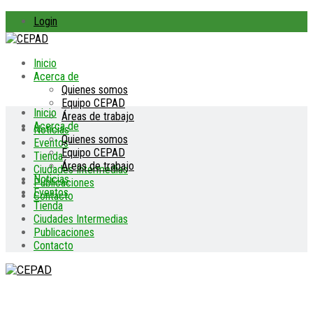
Login
Inicio
Acerca de
Quienes somos
Equipo CEPAD
Inicio
Áreas de trabajo
Acerca de
Noticias
Quienes somos
Eventos
Equipo CEPAD
Tienda
Áreas de trabajo
Ciudades Intermedias
Noticias
Publicaciones
Eventos
Contacto
Tienda
Ciudades Intermedias
Publicaciones
Contacto