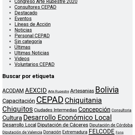
Congreso Arte Rupestre 2020
Consultores CEPAD
Destacado
Eventos
Líneas de Acción
Noticias
Personal CEPAD
Sin categoría
Últimas
Ultimas Noticias
Videos
Voluntarios CEPAD
Buscar por etiqueta
Bolivia
AEXCID
ACODAM
Artesanias
Arte Rupestre
CEPAD
Chiquitania
Capacitación
Chiquitos
Concepción
Ciudades Intermedias
Consultoria
Desarrollo Económico Local
Cultura
Diputación de Cáceres
Desarrollo Local
Diputación de Córdoba
FELCODE
Donación
Extremadura
Diputación de Valencia
Fons