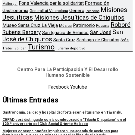
Formación
Fons Valencia per la solidaritat
Mallorqui
Misiones
Genero
Gastronomía
Generalitat Valenciana
Incendios
Jesuiticas
Misiones Jesuíticas de Chiquitos
Roboré
Museo Santa Cruz La Vieja
Patrimonio
Música
Pocona
San
Rubens Barbery
San José
San Ignacio de Velasco
José de Chiquitos
Santa Cruz
Santiago de Chiquitos
Sofia
Turismo
Treball Solidari
Turismo deportivo
Centro Para La Participación Y El Desarrollo
Humano Sostenible
Facebook
Youtube
Últimas Entradas
Gastronomía, calidad y hospitalidad fortalecen el turismo en Tiwanaku
CEPAD será distinguido con la condecoración “Tiluchi Chiquitano” en el
120.º aniversario del Club Social Oriente Velasco
Mujeres concepcioneñas impulsaron una agenda de acciones para