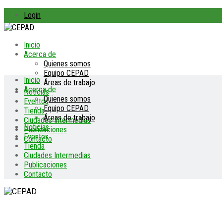
Login
Inicio
Acerca de
Quienes somos
Equipo CEPAD
Inicio
Áreas de trabajo
Acerca de
Noticias
Quienes somos
Eventos
Equipo CEPAD
Tienda
Áreas de trabajo
Ciudades Intermedias
Noticias
Publicaciones
Eventos
Contacto
Tienda
Ciudades Intermedias
Publicaciones
Contacto