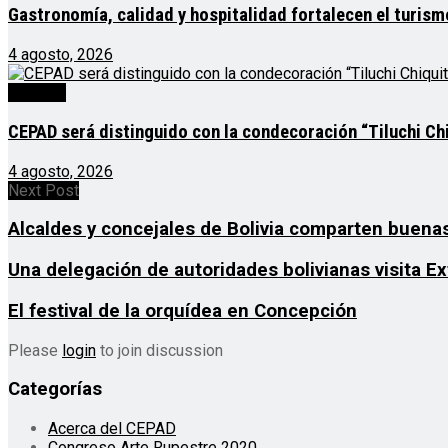
Gastronomía, calidad y hospitalidad fortalecen el turis
4 agosto, 2026
Noticias
CEPAD será distinguido con la condecoración “Tiluchi Chi
4 agosto, 2026
Next Post
Alcaldes y concejales de Bolivia comparten buena
Una delegación de autoridades bolivianas visita E
El festival de la orquídea en Concepción
Please
login
to join discussion
Categorías
Acerca del CEPAD
Congreso Arte Rupestre 2020