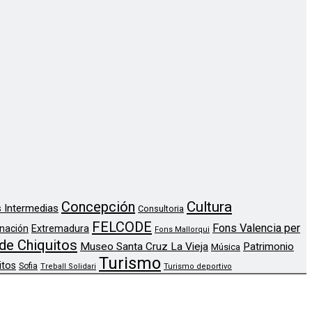
Concepción
Cultura
 Intermedias
Consultoria
FELCODE
Fons Valencia per
nación
Extremadura
Fons Mallorqui
de Chiquitos
Museo Santa Cruz La Vieja
Patrimonio
Música
Turismo
itos
Sofia
Treball Solidari
Turismo deportivo