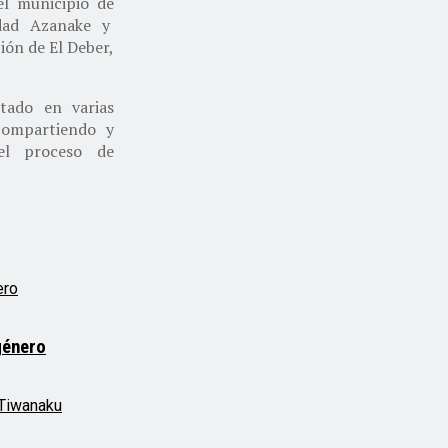
el municipio de
idad Azanake y
ión de El Deber,
tado en varias
compartiendo y
el proceso de
género