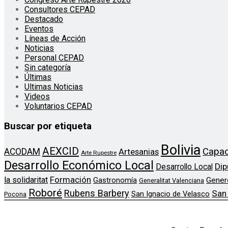
Consultores CEPAD
Destacado
Eventos
Líneas de Acción
Noticias
Personal CEPAD
Sin categoría
Últimas
Ultimas Noticias
Videos
Voluntarios CEPAD
Buscar por etiqueta
Bolivia
AEXCID
Capac
ACODAM
Artesanias
Arte Rupestre
Desarrollo Económico Local
Dip
Desarrollo Local
Formación
la solidaritat
Gener
Gastronomía
Generalitat Valenciana
Roboré
Rubens Barbery
San
San Ignacio de Velasco
Pocona