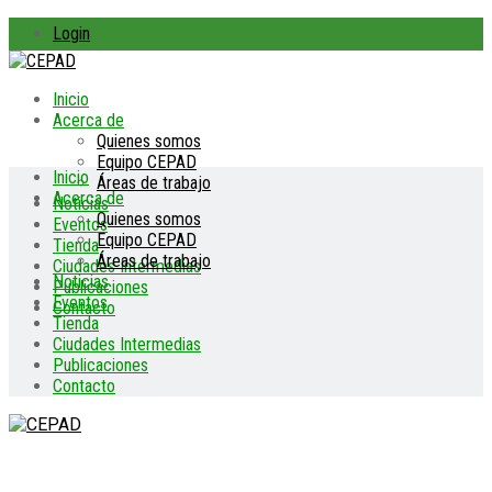
Login
Inicio
Acerca de
Quienes somos
Equipo CEPAD
Inicio
Áreas de trabajo
Acerca de
Noticias
Quienes somos
Eventos
Equipo CEPAD
Tienda
Áreas de trabajo
Ciudades Intermedias
Noticias
Publicaciones
Eventos
Contacto
Tienda
Ciudades Intermedias
Publicaciones
Contacto