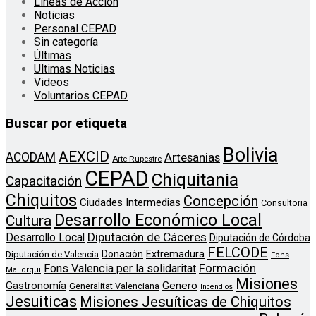
Líneas de Acción
Noticias
Personal CEPAD
Sin categoría
Últimas
Ultimas Noticias
Videos
Voluntarios CEPAD
Buscar por etiqueta
Bolivia
AEXCID
ACODAM
Artesanias
Arte Rupestre
CEPAD
Chiquitania
Capacitación
Chiquitos
Concepción
Ciudades Intermedias
Consultoria
Desarrollo Económico Local
Cultura
Diputación de Cáceres
Desarrollo Local
Diputación de Córdoba
FELCODE
Donación
Extremadura
Diputación de Valencia
Fons
Formación
Fons Valencia per la solidaritat
Mallorqui
Misiones
Genero
Gastronomía
Generalitat Valenciana
Incendios
Jesuiticas
Misiones Jesuíticas de Chiquitos