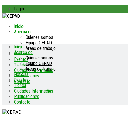
Login
Inicio
Acerca de
Quienes somos
Equipo CEPAD
Inicio
Áreas de trabajo
Acerca de
Noticias
Quienes somos
Eventos
Equipo CEPAD
Tienda
Áreas de trabajo
Ciudades Intermedias
Noticias
Publicaciones
Eventos
Contacto
Tienda
Ciudades Intermedias
Publicaciones
Contacto