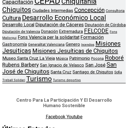
CEPAD
Chiquitania
Capacitación
Chiquitos
Concepción
Ciudades Intermedias
Consultoria
Desarrollo Económico Local
Cultura
Diputación de Cáceres
Desarrollo Local
Diputación de Córdoba
FELCODE
Donación
Extremadura
Diputación de Valencia
Fons
Formación
Fons Valencia per la solidaritat
Mallorqui
Misiones
Genero
Gastronomía
Generalitat Valenciana
Incendios
Jesuiticas
Misiones Jesuíticas de Chiquitos
Roboré
Museo Santa Cruz La Vieja
Patrimonio
Música
Pocona
San
Rubens Barbery
San José
San Ignacio de Velasco
José de Chiquitos
Santa Cruz
Santiago de Chiquitos
Sofia
Turismo
Treball Solidari
Turismo deportivo
Centro Para La Participación Y El Desarrollo
Humano Sostenible
Facebook
Youtube