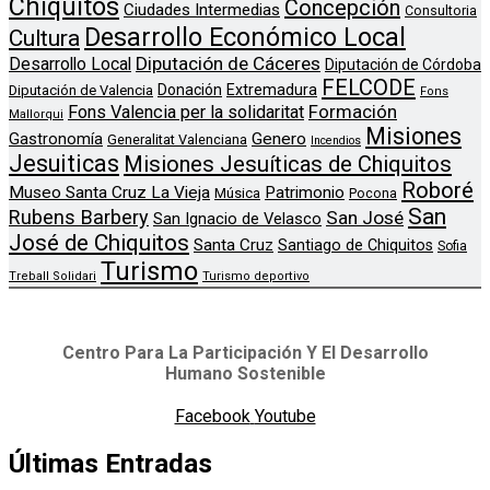
Chiquitos
Concepción
Ciudades Intermedias
Consultoria
Desarrollo Económico Local
Cultura
Diputación de Cáceres
Desarrollo Local
Diputación de Córdoba
FELCODE
Donación
Extremadura
Diputación de Valencia
Fons
Formación
Fons Valencia per la solidaritat
Mallorqui
Misiones
Genero
Gastronomía
Generalitat Valenciana
Incendios
Jesuiticas
Misiones Jesuíticas de Chiquitos
Roboré
Museo Santa Cruz La Vieja
Patrimonio
Música
Pocona
San
Rubens Barbery
San José
San Ignacio de Velasco
José de Chiquitos
Santa Cruz
Santiago de Chiquitos
Sofia
Turismo
Treball Solidari
Turismo deportivo
Centro Para La Participación Y El Desarrollo
Humano Sostenible
Facebook
Youtube
Últimas Entradas