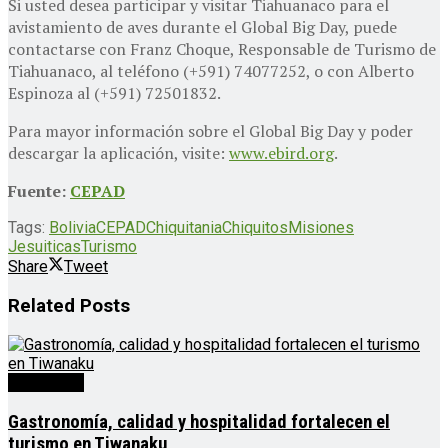
Si usted desea participar y visitar Tiahuanaco para el
avistamiento de aves durante el Global Big Day, puede
contactarse con Franz Choque, Responsable de Turismo de
Tiahuanaco, al teléfono (+591) 74077252, o con Alberto
Espinoza al (+591) 72501832.
Para mayor información sobre el Global Big Day y poder
descargar la aplicación, visite:
www.ebird.org
.
Fuente:
CEPAD
Tags:
Bolivia
CEPAD
Chiquitania
Chiquitos
Misiones
Jesuiticas
Turismo
Share
Tweet
Related
Posts
Destacado
Gastronomía, calidad y hospitalidad fortalecen el
turismo en Tiwanaku