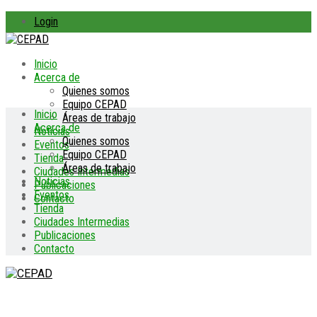
Login
Inicio
Acerca de
Quienes somos
Equipo CEPAD
Inicio
Áreas de trabajo
Acerca de
Noticias
Quienes somos
Eventos
Equipo CEPAD
Tienda
Áreas de trabajo
Ciudades Intermedias
Noticias
Publicaciones
Eventos
Contacto
Tienda
Ciudades Intermedias
Publicaciones
Contacto