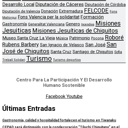
Diputación de Cáceres
Desarrollo Local
Diputación de Córdoba
FELCODE
Donación
Extremadura
Diputación de Valencia
Fons
Formación
Fons Valencia per la solidaritat
Mallorqui
Misiones
Genero
Gastronomía
Generalitat Valenciana
Incendios
Jesuiticas
Misiones Jesuíticas de Chiquitos
Roboré
Museo Santa Cruz La Vieja
Patrimonio
Música
Pocona
San
Rubens Barbery
San José
San Ignacio de Velasco
José de Chiquitos
Santa Cruz
Santiago de Chiquitos
Sofia
Turismo
Treball Solidari
Turismo deportivo
Centro Para La Participación Y El Desarrollo
Humano Sostenible
Facebook
Youtube
Últimas Entradas
Gastronomía, calidad y hospitalidad fortalecen el turismo en Tiwanaku
CEPAD será distinguido con la condecoración “Tiluchi Chiquitano” en el