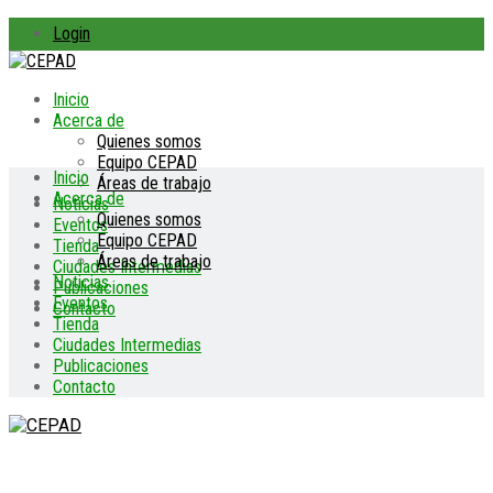
Login
Inicio
Acerca de
Quienes somos
Equipo CEPAD
Inicio
Áreas de trabajo
Acerca de
Noticias
Quienes somos
Eventos
Equipo CEPAD
Tienda
Áreas de trabajo
Ciudades Intermedias
Noticias
Publicaciones
Eventos
Contacto
Tienda
Ciudades Intermedias
Publicaciones
Contacto