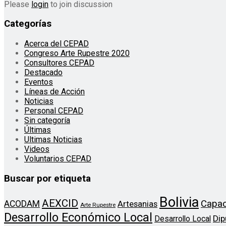
Please
login
to join discussion
Categorías
Acerca del CEPAD
Congreso Arte Rupestre 2020
Consultores CEPAD
Destacado
Eventos
Líneas de Acción
Noticias
Personal CEPAD
Sin categoría
Últimas
Ultimas Noticias
Videos
Voluntarios CEPAD
Buscar por etiqueta
Bolivia
AEXCID
Capac
ACODAM
Artesanias
Arte Rupestre
Desarrollo Económico Local
Dip
Desarrollo Local