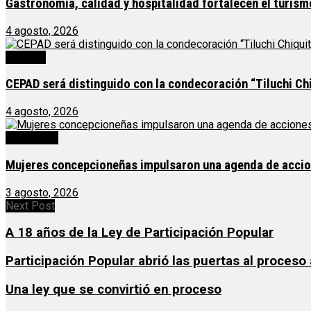
Gastronomía, calidad y hospitalidad fortalecen el turis
4 agosto, 2026
Noticias
CEPAD será distinguido con la condecoración “Tiluchi Chi
4 agosto, 2026
Destacado
Mujeres concepcioneñas impulsaron una agenda de acciones
3 agosto, 2026
Next Post
A 18 años de la Ley de Participación Popular
Participación Popular abrió las puertas al proces
Una ley que se convirtió en proceso