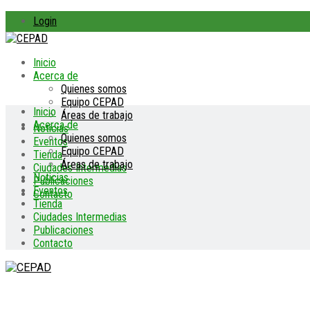
Login
Inicio
Acerca de
Quienes somos
Equipo CEPAD
Inicio
Áreas de trabajo
Acerca de
Noticias
Quienes somos
Eventos
Equipo CEPAD
Tienda
Áreas de trabajo
Ciudades Intermedias
Noticias
Publicaciones
Eventos
Contacto
Tienda
Ciudades Intermedias
Publicaciones
Contacto