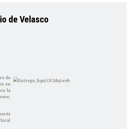
io de Velasco
ero de
es en
ra la
spone,
ravés
 local