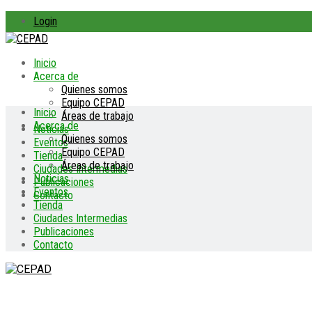
Login
Inicio
Acerca de
Quienes somos
Equipo CEPAD
Inicio
Áreas de trabajo
Acerca de
Noticias
Quienes somos
Eventos
Equipo CEPAD
Tienda
Áreas de trabajo
Ciudades Intermedias
Noticias
Publicaciones
Eventos
Contacto
Tienda
Ciudades Intermedias
Publicaciones
Contacto