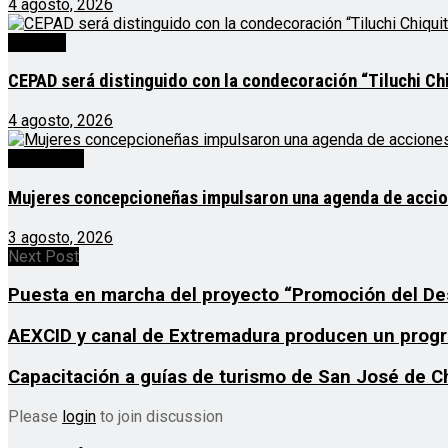
4 agosto, 2026
Noticias
CEPAD será distinguido con la condecoración “Tiluchi Chi
4 agosto, 2026
Destacado
Mujeres concepcioneñas impulsaron una agenda de acciones
3 agosto, 2026
Next Post
Puesta en marcha del proyecto “Promoción del Desa
AEXCID y canal de Extremadura producen un progr
Capacitación a guías de turismo de San José de Ch
Please
login
to join discussion