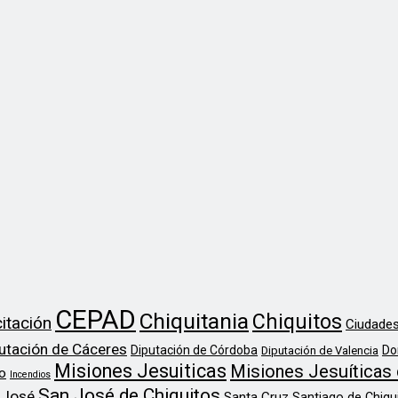
CEPAD
Chiquitania
Chiquitos
itación
Ciudades
utación de Cáceres
Diputación de Córdoba
Do
Diputación de Valencia
Misiones Jesuiticas
Misiones Jesuíticas 
o
Incendios
San José de Chiquitos
 José
Santa Cruz
Santiago de Chiqu