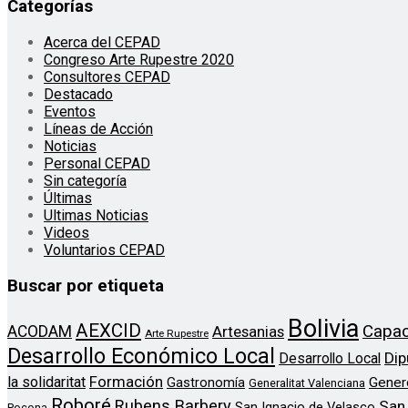
Categorías
Acerca del CEPAD
Congreso Arte Rupestre 2020
Consultores CEPAD
Destacado
Eventos
Líneas de Acción
Noticias
Personal CEPAD
Sin categoría
Últimas
Ultimas Noticias
Videos
Voluntarios CEPAD
Buscar por etiqueta
Bolivia
AEXCID
Capac
ACODAM
Artesanias
Arte Rupestre
Desarrollo Económico Local
Dip
Desarrollo Local
Formación
la solidaritat
Gener
Gastronomía
Generalitat Valenciana
Roboré
Rubens Barbery
San
San Ignacio de Velasco
Pocona