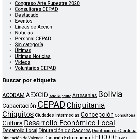
Congreso Arte Rupestre 2020
Consultores CEPAD
Destacado
Eventos
Líneas de Acción
Noticias
Personal CEPAD
Sin categoría
Últimas
Ultimas Noticias
Videos
Voluntarios CEPAD
Buscar por etiqueta
Bolivia
AEXCID
ACODAM
Artesanias
Arte Rupestre
CEPAD
Chiquitania
Capacitación
Chiquitos
Concepción
Ciudades Intermedias
Consultoria
Desarrollo Económico Local
Cultura
Diputación de Cáceres
Desarrollo Local
Diputación de Córdoba
FELCODE
Donación
Extremadura
Diputación de Valencia
Fons