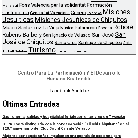
Formación
Fons Valencia per la solidaritat
Mallorqui
Misiones
Genero
Gastronomía
Generalitat Valenciana
Incendios
Jesuiticas
Misiones Jesuíticas de Chiquitos
Roboré
Museo Santa Cruz La Vieja
Patrimonio
Música
Pocona
San
Rubens Barbery
San José
San Ignacio de Velasco
José de Chiquitos
Santa Cruz
Santiago de Chiquitos
Sofia
Turismo
Treball Solidari
Turismo deportivo
Centro Para La Participación Y El Desarrollo
Humano Sostenible
Facebook
Youtube
Últimas Entradas
Gastronomía, calidad y hospitalidad fortalecen el turismo en Tiwanaku
CEPAD será distinguido con la condecoración “Tiluchi Chiquitano” en el
120.º aniversario del Club Social Oriente Velasco
Mujeres concepcioneñas impulsaron una agenda de acciones para