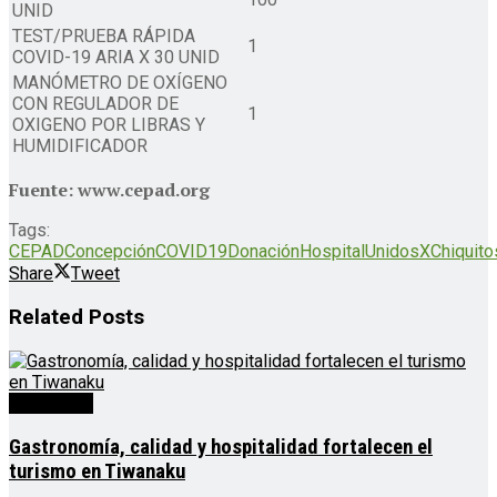
UNID
TEST/PRUEBA RÁPIDA
1
COVID-19 ARIA X 30 UNID
MANÓMETRO DE OXÍGENO
CON REGULADOR DE
1
OXIGENO POR LIBRAS Y
HUMIDIFICADOR
Fuente: www.cepad.org
Tags:
CEPAD
Concepción
COVID19
Donación
Hospital
UnidosXChiquito
Share
Tweet
Related
Posts
Destacado
Gastronomía, calidad y hospitalidad fortalecen el
turismo en Tiwanaku