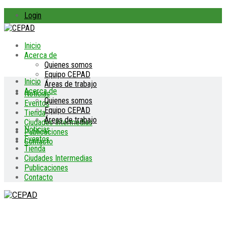
Login
Inicio
Acerca de
Quienes somos
Equipo CEPAD
Inicio
Áreas de trabajo
Acerca de
Noticias
Quienes somos
Eventos
Equipo CEPAD
Tienda
Áreas de trabajo
Ciudades Intermedias
Noticias
Publicaciones
Eventos
Contacto
Tienda
Ciudades Intermedias
Publicaciones
Contacto