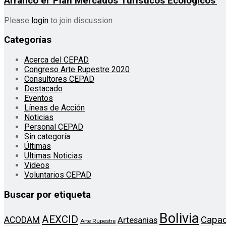
Arrancó el 'Plan Mercados Turísticos Ecológicos'
Please
login
to join discussion
Categorías
Acerca del CEPAD
Congreso Arte Rupestre 2020
Consultores CEPAD
Destacado
Eventos
Líneas de Acción
Noticias
Personal CEPAD
Sin categoría
Últimas
Ultimas Noticias
Videos
Voluntarios CEPAD
Buscar por etiqueta
Bolivia
AEXCID
Capac
ACODAM
Artesanias
Arte Rupestre