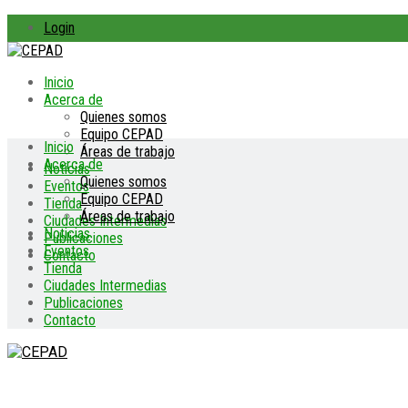
Login
Inicio
Acerca de
Quienes somos
Equipo CEPAD
Inicio
Áreas de trabajo
Acerca de
Noticias
Quienes somos
Eventos
Equipo CEPAD
Tienda
Áreas de trabajo
Ciudades Intermedias
Noticias
Publicaciones
Eventos
Contacto
Tienda
Ciudades Intermedias
Publicaciones
Contacto