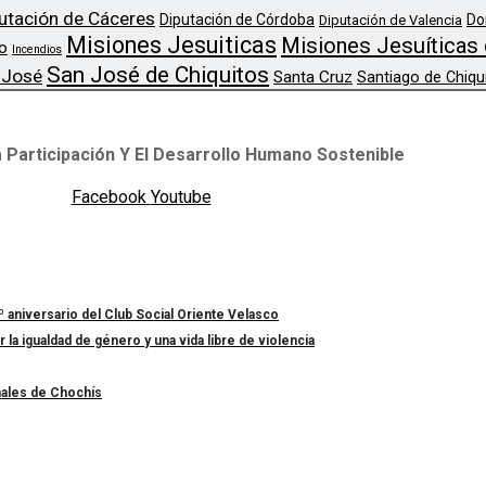
utación de Cáceres
Diputación de Córdoba
Do
Diputación de Valencia
Misiones Jesuiticas
Misiones Jesuíticas 
o
Incendios
San José de Chiquitos
 José
Santa Cruz
Santiago de Chiqu
 Participación Y El Desarrollo Humano Sostenible
Facebook
Youtube
º aniversario del Club Social Oriente Velasco
a igualdad de género y una vida libre de violencia
nales de Chochís