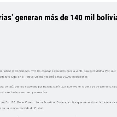
rias’ generan más de 140 mil boliv
por último lo planchamos, y ya las camisas están listas para la venta. Dijo ayer Martha Paz, que
to que tuvo lugar en el Parque Urbano y recibió a más 30.000 mil personas.
artera de tatú, que fue elaborado por Roxana Marín (52), que vive en la zona 16 de julio de la ci
productos hechos en cuero y artesanías.
a en Bs. 100. Oscar Cortez, hijo de la señora Roxana, explica que confeccionar la cartera de 
ero en un tiempo estimado de 20 días.