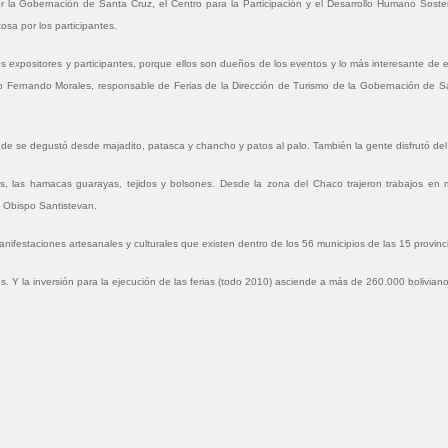
por la Gobernación de Santa Cruz, el Centro para la Participación y el Desarrollo Humano Soste
tosa por los participantes.
los expositores y participantes, porque ellos son dueños de los eventos y lo más interesante de
jo Fernando Morales, responsable de Ferias de la Dirección de Turismo de la Gobernación de Sa
nde se degustó desde majadito, patasca y chancho y patos al palo. También la gente disfrutó del 
anas, las hamacas guarayas, tejidos y bolsones. Desde la zona del Chaco trajeron trabajos en
 Obispo Santistevan.
as manifestaciones artesanales y culturales que existen dentro de los 56 municipios de las 15 provin
. Y la inversión para la ejecución de las ferias (todo 2010) asciende a más de 260.000 boliviano