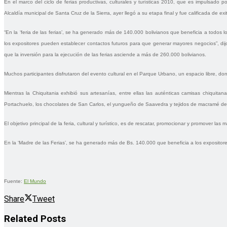
En el marco del ciclo de ferias productivas, culturales y turísticas 2010, que es impulsado 
Alcaldía municipal de Santa Cruz de la Sierra, ayer llegó a su etapa final y fue calificada de exi
“En la ‘feria de las ferias’, se ha generado más de 140.000 bolivianos que beneficia a todos 
los expositores pueden establecer contactos futuros para que generar mayores negocios”, di
que la inversión para la ejecución de las ferias asciende a más de 260.000 bolivianos.
Muchos participantes disfrutaron del evento cultural en el Parque Urbano, un espacio libre, do
Mientras la Chiquitania exhibió sus artesanías, entre ellas las auténticas camisas chiquit
Portachuelo, los chocolates de San Carlos, el yungueño de Saavedra y tejidos de macramé de
El objetivo principal de la feria, cultural y turístico, es de rescatar, promocionar y promover l
En la ‘Madre de las Ferias’, se ha generado más de Bs. 140.000 que beneficia a los expositores
Fuente:
El Mundo
Share
Tweet
Related
Posts