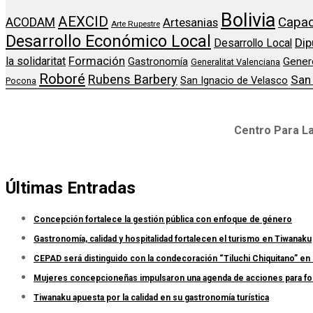
Bolivia
AEXCID
Capac
ACODAM
Artesanias
Arte Rupestre
Desarrollo Económico Local
Dip
Desarrollo Local
Formación
la solidaritat
Gener
Gastronomía
Generalitat Valenciana
Roboré
Rubens Barbery
San
San Ignacio de Velasco
Pocona
Centro Para La
Últimas Entradas
Concepción fortalece la gestión pública con enfoque de género
Gastronomía, calidad y hospitalidad fortalecen el turismo en Tiwanaku
CEPAD será distinguido con la condecoración “Tiluchi Chiquitano” en 
Mujeres concepcioneñas impulsaron una agenda de acciones para forta
Tiwanaku apuesta por la calidad en su gastronomía turística