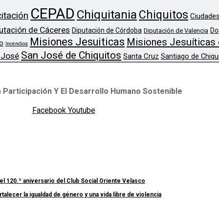
CEPAD
Chiquitania
Chiquitos
itación
Ciudades
utación de Cáceres
Diputación de Córdoba
Do
Diputación de Valencia
Misiones Jesuiticas
Misiones Jesuíticas 
o
Incendios
San José de Chiquitos
 José
Santa Cruz
Santiago de Chiqu
 Participación Y El Desarrollo Humano Sostenible
Facebook
Youtube
el 120.º aniversario del Club Social Oriente Velasco
lecer la igualdad de género y una vida libre de violencia