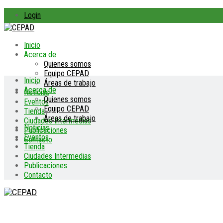
Login
Inicio
Acerca de
Quienes somos
Equipo CEPAD
Inicio
Áreas de trabajo
Acerca de
Noticias
Quienes somos
Eventos
Equipo CEPAD
Tienda
Áreas de trabajo
Ciudades Intermedias
Noticias
Publicaciones
Eventos
Contacto
Tienda
Ciudades Intermedias
Publicaciones
Contacto