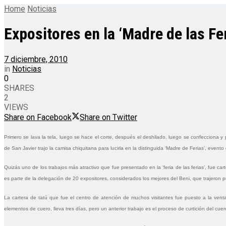
Home
Noticias
Expositores en la ‘Madre de las Fe
7 diciembre, 2010
in
Noticias
0
SHARES
2
VIEWS
Share on Facebook
Share on Twitter
Primero se lava la tela, luego se hace el corte, después el deshilado, luego se confecciona y 
de San Javier trajo la camisa chiquitana para lucirla en la distinguida ‘Madre de Ferias’, even
Quizás uno de los trabajos más atractivo que fue presentado en la ‘feria de las ferias’, fue c
es parte de la delegación de 20 expositores, considerados los mejores del Beni, que trajeron 
La cartera de tatú que fue el centro de atención de muchos visitantes fue puesto a la vent
elementos de cuero, lleva tres días, pero un anterior trabajo es el proceso de curtición del cu