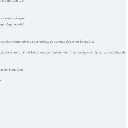
nible (Cepad), y la
 este evento es que
nta Cruz, e indicó
asadito vallegrandino y otras delicias de comidas típicas de Santa Cruz.
 madera y cuero. Y del Norte Integrado presentaron manufacturas de jipi japa, salchichas de
cias de Santa Cruz”
s.