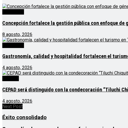
Destacado
Concepción fortalece la gestión pública con enfoque de 
8 agosto, 2026
Destacado
Gastronomía, calidad y hospitalidad fortalecen el turis
4 agosto, 2026
Noticias
CEPAD será distinguido con la condecoración “Tiluchi Chi
4 agosto, 2026
Next Post
Éxito consolidado