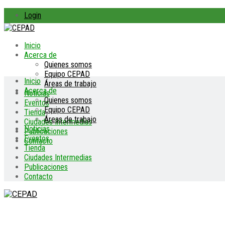
Login
Inicio
Acerca de
Quienes somos
Equipo CEPAD
Inicio
Áreas de trabajo
Acerca de
Noticias
Quienes somos
Eventos
Equipo CEPAD
Tienda
Áreas de trabajo
Ciudades Intermedias
Noticias
Publicaciones
Eventos
Contacto
Tienda
Ciudades Intermedias
Publicaciones
Contacto