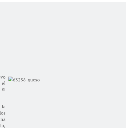
evo
 el
 El
 la
los
una
lo,