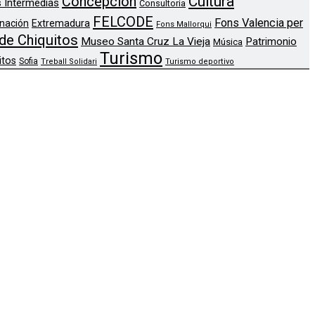
Concepción
Cultura
 Intermedias
Consultoria
FELCODE
Fons Valencia per
nación
Extremadura
Fons Mallorqui
de Chiquitos
Museo Santa Cruz La Vieja
Patrimonio
Música
Turismo
itos
Sofia
Treball Solidari
Turismo deportivo