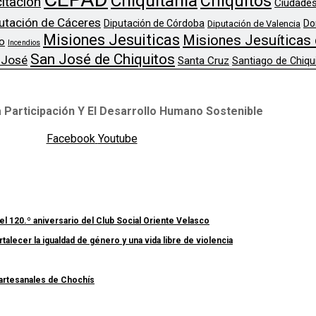
Chiquitania
Chiquitos
itación
Ciudades
utación de Cáceres
Diputación de Córdoba
Do
Diputación de Valencia
Misiones Jesuiticas
Misiones Jesuíticas 
o
Incendios
San José de Chiquitos
 José
Santa Cruz
Santiago de Chiqu
 Participación Y El Desarrollo Humano Sostenible
Facebook
Youtube
el 120.º aniversario del Club Social Oriente Velasco
lecer la igualdad de género y una vida libre de violencia
 artesanales de Chochís