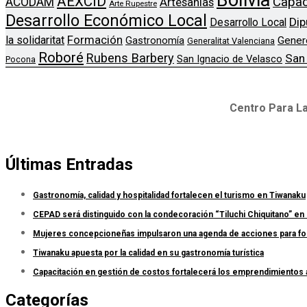
Bolivia
AEXCID
Capac
ACODAM
Artesanias
Arte Rupestre
Desarrollo Económico Local
Dip
Desarrollo Local
Formación
la solidaritat
Gener
Gastronomía
Generalitat Valenciana
Roboré
Rubens Barbery
San
San Ignacio de Velasco
Pocona
Centro Para La
Últimas Entradas
Gastronomía, calidad y hospitalidad fortalecen el turismo en Tiwanaku
CEPAD será distinguido con la condecoración “Tiluchi Chiquitano” en 
Mujeres concepcioneñas impulsaron una agenda de acciones para forta
Tiwanaku apuesta por la calidad en su gastronomía turística
Capacitación en gestión de costos fortalecerá los emprendimientos
Categorías