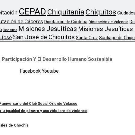
CEPAD
Chiquitania
Chiquitos
itación
Ciudades
utación de Cáceres
Diputación de Córdoba
Do
Diputación de Valencia
Misiones Jesuiticas
Misiones Jesuíticas 
o
Incendios
San José de Chiquitos
 José
Santa Cruz
Santiago de Chiqu
 Participación Y El Desarrollo Humano Sostenible
Facebook
Youtube
º aniversario del Club Social Oriente Velasco
a igualdad de género y una vida libre de violencia
nales de Chochís