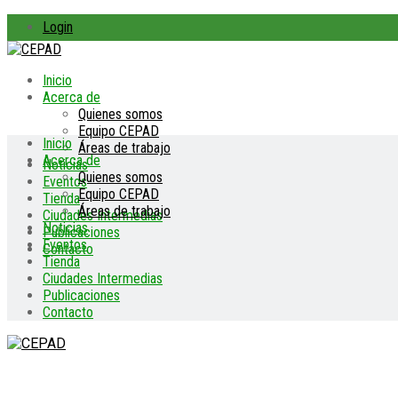
Login
Inicio
Acerca de
Quienes somos
Equipo CEPAD
Inicio
Áreas de trabajo
Acerca de
Noticias
Quienes somos
Eventos
Equipo CEPAD
Tienda
Áreas de trabajo
Ciudades Intermedias
Noticias
Publicaciones
Eventos
Contacto
Tienda
Ciudades Intermedias
Publicaciones
Contacto