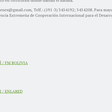
o en territorios donde hablan el idioma.
 thenex@gmail.com, Telf.: (591-3) 3434192; 3434208. Para m
gencia Extremeña de Cooperación Internacional para el Desarr
 / FM BOLIVIA
 / ENLARED