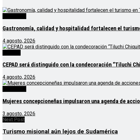
Destacado
Gastronomía, calidad y hospitalidad fortalecen el turis
4 agosto, 2026
Noticias
CEPAD será distinguido con la condecoración “Tiluchi Chi
4 agosto, 2026
Destacado
Mujeres concepcioneñas impulsaron una agenda de acciones
3 agosto, 2026
Next Post
Turismo misional aún lejos de Sudamérica