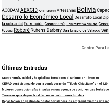
Bolivia
AEXCID
Capac
ACODAM
Artesanias
Arte Rupestre
Desarrollo Económico Local
Dip
Desarrollo Local
Formación
la solidaritat
Gener
Gastronomía
Generalitat Valenciana
Roboré
Rubens Barbery
San
San Ignacio de Velasco
Pocona
Centro Para La
Últimas Entradas
Gastronomía, calidad y hospitalidad fortalecen el turismo en Tiwanaku
CEPAD será distinguido con la condecoración “Tiluchi Chiquitano” en el 120.
Mujeres concepcioneñas impulsaron una agenda de acciones para fortalecer l
Tiwanaku apuesta por la calidad en su gastronomía turística
Capacitación en gestión de costos fortalecerá los emprendimientos artesa