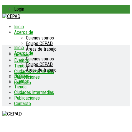
Login
Inicio
Acerca de
Quienes somos
Equipo CEPAD
Inicio
Áreas de trabajo
Acerca de
Noticias
Quienes somos
Eventos
Equipo CEPAD
Tienda
Áreas de trabajo
Ciudades Intermedias
Noticias
Publicaciones
Eventos
Contacto
Tienda
Ciudades Intermedias
Publicaciones
Contacto