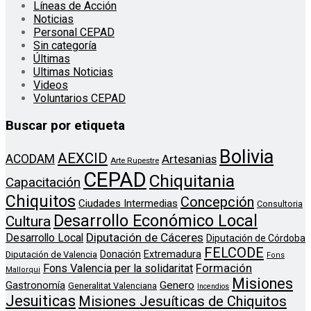
Líneas de Acción
Noticias
Personal CEPAD
Sin categoría
Últimas
Ultimas Noticias
Videos
Voluntarios CEPAD
Buscar por etiqueta
Bolivia
AEXCID
ACODAM
Artesanias
Arte Rupestre
CEPAD
Chiquitania
Capacitación
Chiquitos
Concepción
Ciudades Intermedias
Consultoria
Desarrollo Económico Local
Cultura
Diputación de Cáceres
Desarrollo Local
Diputación de Córdoba
FELCODE
Donación
Extremadura
Diputación de Valencia
Fons
Formación
Fons Valencia per la solidaritat
Mallorqui
Misiones
Genero
Gastronomía
Generalitat Valenciana
Incendios
Jesuiticas
Misiones Jesuíticas de Chiquitos