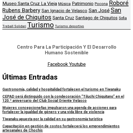
Roboré
Museo Santa Cruz La Vieja
Patrimonio
Música
Pocona
San
Rubens Barbery
San José
San Ignacio de Velasco
José de Chiquitos
Santa Cruz
Santiago de Chiquitos
Sofia
Turismo
Treball Solidari
Turismo deportivo
Centro Para La Participación Y El Desarrollo
Humano Sostenible
Facebook
Youtube
Últimas Entradas
Gastronomía, calidad y hospitalidad fortalecen el turismo en Tiwanaku
CEPAD será distinguido con la condecoración “Tiluchi Chiquitano” en el
120.º aniversario del Club Social Oriente Velasco
Mujeres concepcioneñas impulsaron una agenda de acciones para
fortalecer la igualdad de género y una vida libre de violencia
Tiwanaku apuesta por la calidad en su gastronomía turística
Capacitación en gestión de costos fortalecerá los emprendimientos
artesanales de Chochís