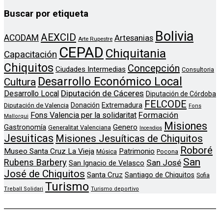
Buscar por etiqueta
Bolivia
AEXCID
ACODAM
Artesanias
Arte Rupestre
CEPAD
Chiquitania
Capacitación
Chiquitos
Concepción
Ciudades Intermedias
Consultoria
Desarrollo Económico Local
Cultura
Diputación de Cáceres
Desarrollo Local
Diputación de Córdoba
FELCODE
Donación
Extremadura
Diputación de Valencia
Fons
Formación
Fons Valencia per la solidaritat
Mallorqui
Misiones
Genero
Gastronomía
Generalitat Valenciana
Incendios
Jesuiticas
Misiones Jesuíticas de Chiquitos
Roboré
Museo Santa Cruz La Vieja
Patrimonio
Música
Pocona
San
Rubens Barbery
San José
San Ignacio de Velasco
José de Chiquitos
Santa Cruz
Santiago de Chiquitos
Sofia
Turismo
Treball Solidari
Turismo deportivo