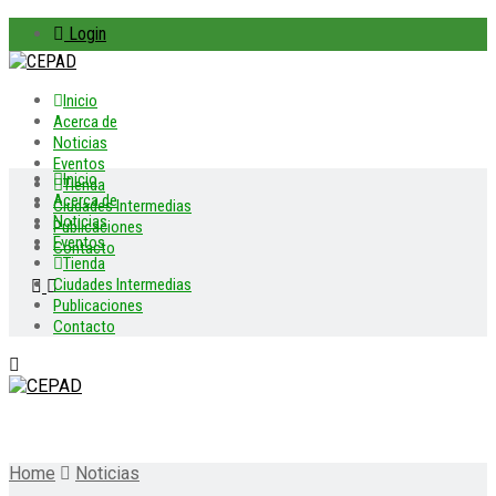
Login
Inicio
Acerca de
Noticias
Eventos
Inicio
Tienda
Acerca de
Ciudades Intermedias
Noticias
Publicaciones
Eventos
Contacto
Tienda
Ciudades Intermedias
Publicaciones
Contacto
Home
Noticias